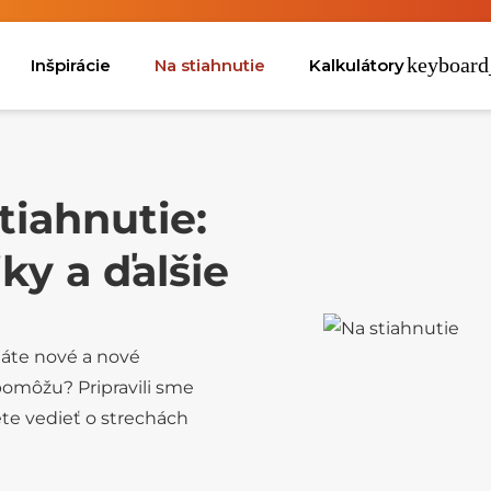
Inšpirácie
Na stiahnutie
Kalkulátory
tiahnutie:
iky a ďalšie
dáte nové a nové
pomôžu? Pripravili sme
ete vedieť o strechách