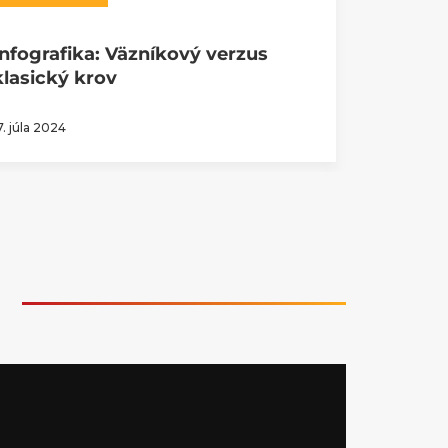
Infografika: Väzníkový verzus
Infogra
klasický krov
plášťa 
7. júla 2024
12. januára 