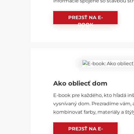
informácie spojené so stavbou str
PREJSŤ NA E-
BOOK
Ako obliecť dom
E-book pre každého, kto hľadá inš
vysnívaný dom. Prezradíme vám, 
kombinovať farby, materiály a štýl
PREJSŤ NA E-