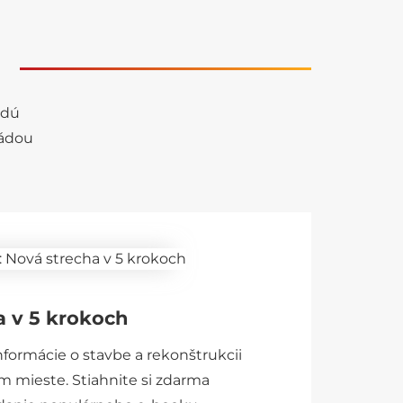
edú
sádou
a v 5 krokoch
nformácie o stavbe a rekonštrukcii
m mieste. Stiahnite si zdarma