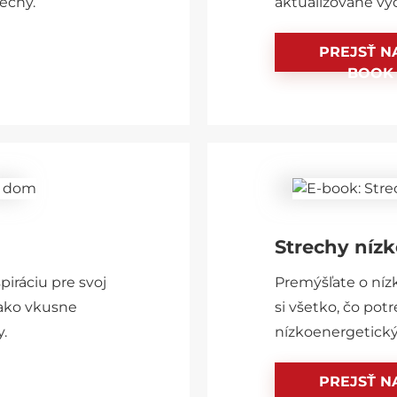
echy.
aktualizované vy
PREJSŤ NA
BOOK
Strechy níz
piráciu pre svoj
Premýšľate o níz
ako vkusne
si všetko, čo pot
y.
nízkoenergetický
PREJSŤ NA