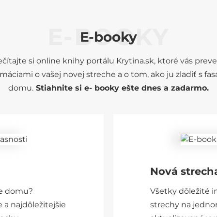
E-BOOKY
E-booky
ečítajte si online knihy portálu Krytina.sk, ktoré vás prev
rmáciami o vašej novej streche a o tom, ako ju zladiť s fa
domu.
Stiahnite si e- booky ešte dnes a zadarmo.
Nová strech
cie domu?
Všetky dôležité i
e a najdôležitejšie
strechy na jedno