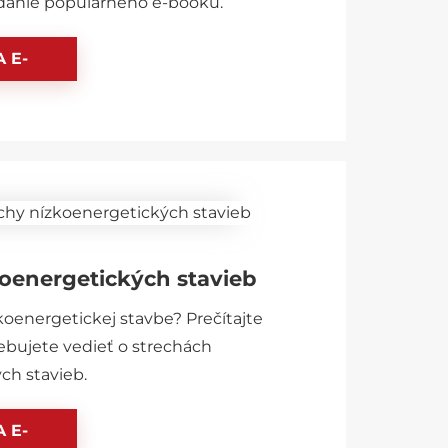
danie populárneho e-booku.
 E-
koenergetických stavieb
koenergetickej stavbe? Prečítajte
rebujete vedieť o strechách
ch stavieb.
 E-