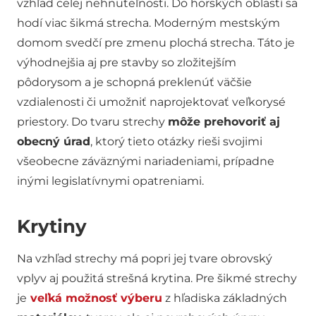
vzhľad celej nehnuteľnosti. Do horských oblastí sa
hodí viac šikmá strecha. Moderným mestským
domom svedčí pre zmenu plochá strecha. Táto je
výhodnejšia aj pre stavby so zložitejším
pôdorysom a je schopná preklenúť väčšie
vzdialenosti či umožniť naprojektovať veľkorysé
priestory. Do tvaru strechy
môže prehovoriť aj
obecný úrad
, ktorý tieto otázky rieši svojimi
všeobecne záväznými nariadeniami, prípadne
inými legislatívnymi opatreniami.
Krytiny
Na vzhľad strechy má popri jej tvare obrovský
vplyv aj použitá strešná krytina. Pre šikmé strechy
je
veľká možnosť výberu
z hľadiska základných