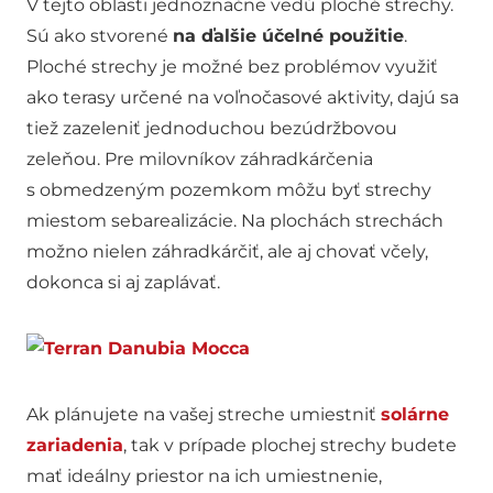
V tejto oblasti jednoznačne vedú ploché strechy.
Sú ako stvorené
na ďalšie účelné použitie
.
Ploché strechy je možné bez problémov využiť
ako terasy určené na voľnočasové aktivity, dajú sa
tiež zazeleniť jednoduchou bezúdržbovou
zeleňou. Pre milovníkov záhradkárčenia
s obmedzeným pozemkom môžu byť strechy
miestom sebarealizácie. Na plochách strechách
možno nielen záhradkárčiť, ale aj chovať včely,
dokonca si aj zaplávať.
Ak plánujete na vašej streche umiestniť
solárne
zariadenia
, tak v prípade plochej strechy budete
mať ideálny priestor na ich umiestnenie,