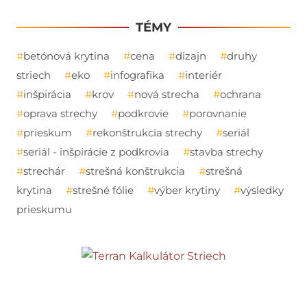
TÉMY
betónová krytina
cena
dizajn
druhy
striech
eko
infografika
interiér
inšpirácia
krov
nová strecha
ochrana
oprava strechy
podkrovie
porovnanie
prieskum
rekonštrukcia strechy
seriál
seriál - inšpirácie z podkrovia
stavba strechy
strechár
strešná konštrukcia
strešná
krytina
strešné fólie
výber krytiny
výsledky
prieskumu