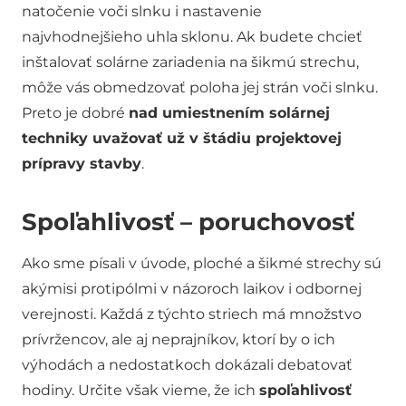
natočenie voči slnku i nastavenie
najvhodnejšieho uhla sklonu. Ak budete chcieť
inštalovať solárne zariadenia na šikmú strechu,
môže vás obmedzovať poloha jej strán voči slnku.
Preto je dobré
nad umiestnením solárnej
techniky uvažovať už v štádiu projektovej
prípravy stavby
.
Spoľahlivosť – poruchovosť
Ako sme písali v úvode, ploché a šikmé strechy sú
akýmisi protipólmi v názoroch laikov i odbornej
verejnosti. Každá z týchto striech má množstvo
prívržencov, ale aj neprajníkov, ktorí by o ich
výhodách a nedostatkoch dokázali debatovať
hodiny. Určite však vieme, že ich
spoľahlivosť