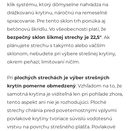
klik systému, ktorý dômyselne nahrádza na
drážkovanú krytinu, náročnú na remeselné
spracovanie. Pre tento sklon trh ponúka aj
betónovú škridlu. Vo všeobecnosti platí, že
bezpečný sklon šikmej strechy je 22,5°
. Ak
plánujete strechu s takýmto alebo väčším
sklonom, nebudete pri výbere strešnej krytiny,
okrem peňazí, limitovaní ničím.
Pri
plochých strechách je výber strešných
krytín pomerne obmedzený
. Vzhľadom na to, že
samotná krytina je viditeľná len pri pohľade zhora,
tento aspekt ani nie je rozhodujúci. Ploché
strechy chránia pred poveternostnými vplyvmi
povlakové krytiny tvoriace súvislú vodotesnú
vrstvu na povrchu strešného plášťa. Povlakové