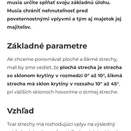
musia určite spĺňať svoju základnú úlohu.
Musia chrániť nehnuteľnosť pred
poveternostnými vplyvmi a tým aj majetok jej
majiteľov.
Základné parametre
Ak chceme porovnávať ploché a šikmé strechy,
mali by sme vedieť, že
plochá strecha je strecha
so sklonom krytiny v rozmedzí 0° až 10°, šikmá
strecha má sklon krytiny v rozsahu 10° až 45°
,
pri väčších sklonoch hovoríme o strmej streche.
Vzhľad
Tvar strechy má rozhodujúci vplyv na výsledný