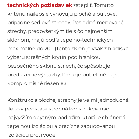
technických požiadaviek
zatepliť. Tomuto
kritériu najlepšie vyhovujú ploché a pultové,
prípadne sedlové strechy. Posledné menované
strechy, predovšetkým tie s čo najmenším
sklonom, majú podľa tepelno-technických
maximálne do 20°. (Tento sklon je však z hľadiska
výberu strešných krytín pod hranicou
bezpečného sklonu striech, čo spôsobuje
predraženie výstavby. Preto je potrebné nájsť
kompromisné riešenie.)
Konštrukcia plochej strechy je veľmi jednoduchá.
Je to v podstate stropná konštrukcia nad
najvyšším obytným podlažím, ktorá je chránená
tepelnou izoláciou a precízne zabudovanou
izoláciou proti vode.