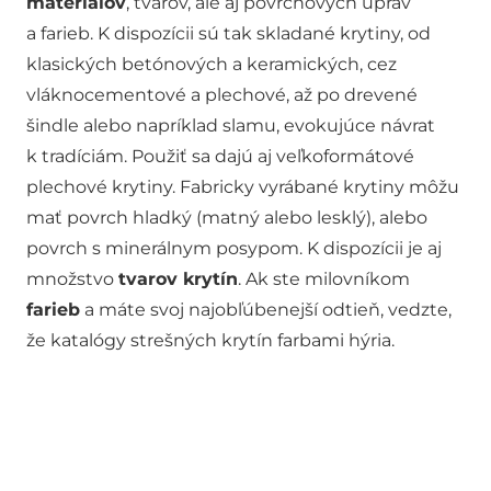
materiálov
, tvarov, ale aj povrchových úprav
a farieb. K dispozícii sú tak skladané krytiny, od
klasických betónových a keramických, cez
vláknocementové a plechové, až po drevené
šindle alebo napríklad slamu, evokujúce návrat
k tradíciám. Použiť sa dajú aj veľkoformátové
plechové krytiny. Fabricky vyrábané krytiny môžu
mať povrch hladký (matný alebo lesklý), alebo
povrch s minerálnym posypom. K dispozícii je aj
množstvo
tvarov krytín
. Ak ste milovníkom
farieb
a máte svoj najobľúbenejší odtieň, vedzte,
že katalógy strešných krytín farbami hýria.