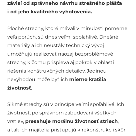
závisí od správneho návrhu strešného plášťa
i od jeho kvalitného vyhotovenia.
Ploché strechy, ktoré mávali v minulosti pomerne
veľa porúch, sú dnes veľmi spoľahlivé. Dnešné
materiály a ich neustály technický vývoj
umožňujú realizovať naozaj bezproblémové
strechy, k čomu prispieva aj pokrok v oblasti
riešenia konštrukčných detailov. Jedinou
nevýhodou môže byť ich
mierne kratšia
životnosť
.
Šikmé strechy sú v princípe veľmi spoľahlivé. Ich
životnosť, po správnom zabudovaní všetkých
vrstiev,
presahuje morálnu životnosť striech
,
a tak ich majitelia pristupujú k rekonštrukcii skôr