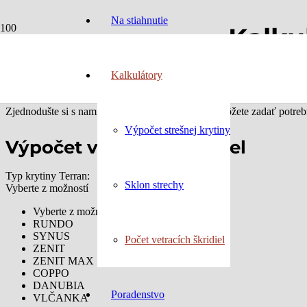
Na stiahnutie
Kalku
Kalkulátory
Správny počet vetracích škridiel je kľúčový, ak sa chcete vyhnúť poško
pomocou našej online kalkulačky. Stačí zadať základné parametre a zis
Zjednodušte si s nami plánovanie strechy. Nižšie môžete zadať potreb
Výpočet strešnej krytiny
Výpočet vetracích škridiel
Typ krytiny Terran:
Sklon strechy
Vyberte z možností
Vyberte z možností
RUNDO
SYNUS
Počet vetracích škridiel
ZENIT
ZENIT MAX
COPPO
DANUBIA
Poradenstvo
VLČANKA