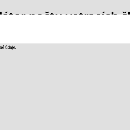
látor počtu vetracích šk
deniu strešnej konštrukcie a predĺžiť jej životnosť. Vypočítajte si, koľk
títe optimálny počet potrebných vetracích škridiel.
né údaje.