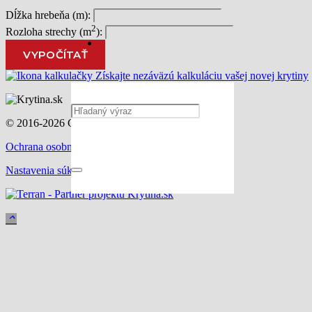
Dĺžka hrebeňa (m):
2
Rozloha strechy (m
):
VYPOČÍTAŤ
Získajte nezáväzú kalkuláciu vašej novej krytiny
© 2016-2026 Grown by
ContentFruiter
Ochrana osobných údajov
Nastavenia súkromia
keyboard_arrow_up