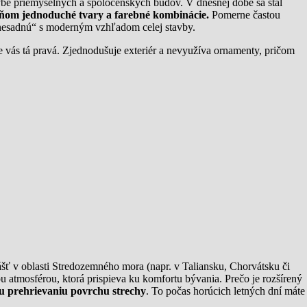
tavbe priemyselných a spoločenských budov. V dnešnej dobe sa stal
ňom jednoduché tvary a farebné kombinácie.
Pomerne častou
 „nesadnú“ s moderným vzhľadom celej stavby.
re vás tá pravá. Zjednodušuje exteriér a nevyužíva ornamenty, pričom
ášť v oblasti Stredozemného mora (napr. v Taliansku, Chorvátsku či
 atmosférou, ktorá prispieva ku komfortu bývania. Prečo je rozšírený
mu prehrievaniu povrchu strechy
. To počas horúcich letných dní máte