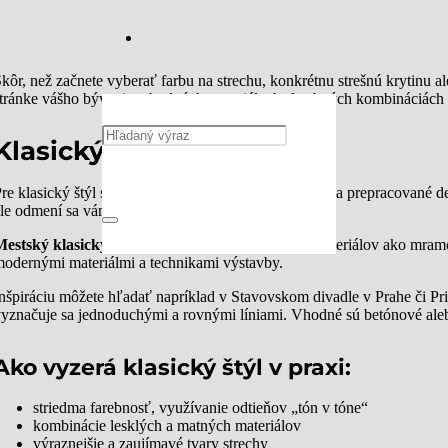
kôr, než začnete vyberať farbu na strechu, konkrétnu strešnú krytinu 
tránke vášho bývania, vhodných materiáloch, farebných kombináciách 
Klasický štýl
re klasický štýl sú charakteristické kvalitné materiály a prepracované 
le odmení sa vám nadčasovým dizajnom.
estský klasický štýl
využíva najmä kombináciu materiálov ako mramor
odernými materiálmi a technikami výstavby.
nšpiráciu môžete hľadať napríklad v Stavovskom divadle v Prahe či Pri
yznačuje sa jednoduchými a rovnými líniami. Vhodné sú betónové alebo
Ako vyzerá klasický štýl v praxi:
striedma farebnosť, využívanie odtieňov „tón v tóne“
kombinácie lesklých a matných materiálov
výraznejšie a zaujímavé tvary strechy