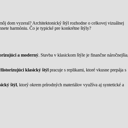
 môj dom vyzeral? Architektonický štýl rozhodne o celkovej vizuálnej
nete harmóniu. Čo je typické pre konkrétne štýly?
torizujúci a moderný
. Stavba v klasickom štýle je finančne náročnejšia
Historizujúci klasický štýl
pracuje s replikami, ktoré vkusne prepája s
ický štýl
, ktorý okrem prírodných materiálov využíva aj syntetické a