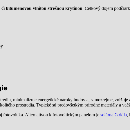
 či bitúmenovou vlnitou strešnou krytinou
. Celkový dojem podčiark
by
gie
rediu, minimalizuje energetické nároky budov a, samozrejme, znižuje a
kolitého prostredia. Typické sú predovšetkým prírodné materiály a väčš
j fotovoltika. Alternatívou k fotovoltickým panelom je
solárna škridla
,