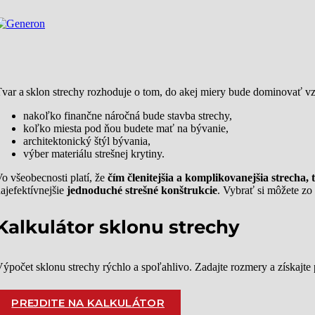
var a sklon strechy rozhoduje o tom, do akej miery bude dominovať v
nakoľko finančne náročná bude stavba strechy,
koľko miesta pod ňou budete mať na bývanie,
architektonický štýl bývania,
výber materiálu strešnej krytiny.
o všeobecnosti platí, že
čím členitejšia a komplikovanejšia strecha, t
ajefektívnejšie
jednoduché strešné konštrukcie
. Vybrať si môžete zo
Kalkulátor sklonu strechy
ýpočet sklonu strechy rýchlo a spoľahlivo. Zadajte rozmery a získajte
PREJDITE NA KALKULÁTOR