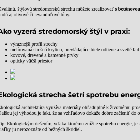
valitnú, štýlovú stredomorskú strechu môžete zrealizovať
s betónovou
udú aj olivové či levanduľové tóny.
Ako vyzerá stredomorský štýl v praxi:
výraznejší profil strechy
melírovaná strešná krytina, prevládajúce biele odtiene a svetlé far
kovové, drevené a kamenné prvky
opticky väčší priestor
Ekologická strecha šetrí spotrebu ener
kologická architektúra využíva materiály ohľaduplné k životnému prost
alšou jej výhodou je fakt, že sa vzhľadovo dokáže dobre začleniť do o
ip: Ekologickým riešením, vďaka ktorému znížite spotrebu energie, je a
iaľky ju nerozoznáte od bežných škridiel.