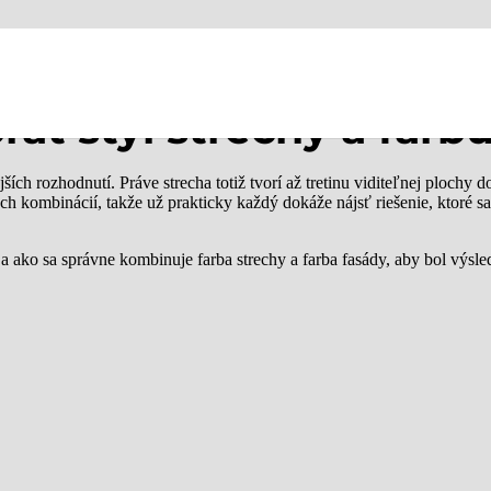
Inšpirácie:
rať štýl strechy a farbu
ších rozhodnutí. Práve strecha totiž tvorí až tretinu viditeľnej plochy 
ch kombinácií, takže už prakticky každý dokáže nájsť riešenie, ktoré 
 a ako sa správne kombinuje farba strechy a farba fasády, aby bol výsl