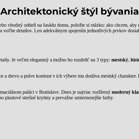
Architektonický štýl bývania
alebo vhodný odtieň na fasádu domu, položte si otázku: ako chcem, aby
a voľbe detailov. Len adekvátnym spojením jednotlivých prvkov dosiah
detaily. Je veľmi elegantný a možno ho rozdeliť na 3 typy:
mestský
,
his
 a drevo a práve kontrast v ich výbere mu dodáva mestský charakter.
maciálnom paláci v Bratislave. Dnes je najviac rozšírený
moderný klas
 plastové strešné krytiny a prevažne umiernenejšie farby.