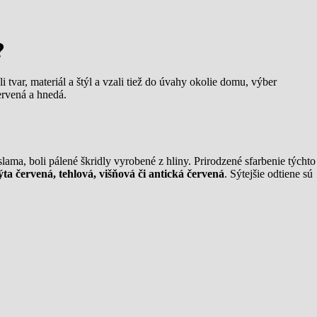
?
 tvar, materiál a štýl a vzali tiež do úvahy okolie domu, výber
ervená a hnedá.
slama, boli pálené škridly vyrobené z hliny. Prirodzené sfarbenie týchto
ýta červená, tehlová, višňová či antická červená
. Sýtejšie odtiene sú