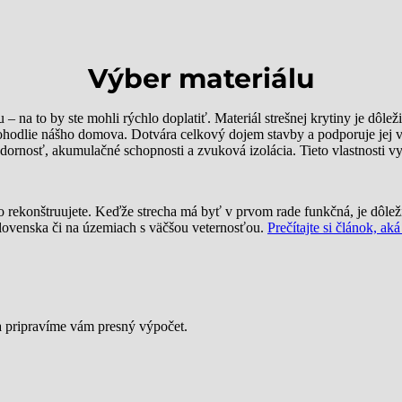
Výber materiálu
 – na to by ste mohli rýchlo doplatiť. Materiál strešnej krytiny je dô
hodlie nášho domova. Dotvára celkový dojem stavby a podporuje jej vy
ornosť, akumulačné schopnosti a zvuková izolácia. Tieto vlastnosti v
ebo rekonštruujete. Keďže strecha má byť v prvom rade funkčná, je dô
 Slovenska či na územiach s väčšou veternosťou.
Prečítajte si článok, ak
 a pripravíme vám presný výpočet.