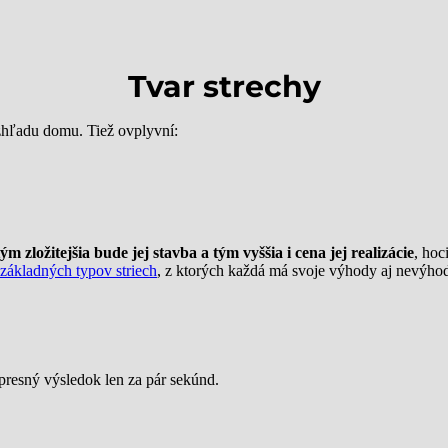
Tvar strechy
zhľadu domu. Tiež ovplyvní:
ým zložitejšia bude jej stavba a tým vyššia i cena jej realizácie
, hoc
základných typov striech
, z ktorých každá má svoje výhody aj nevýhod
 presný výsledok len za pár sekúnd.