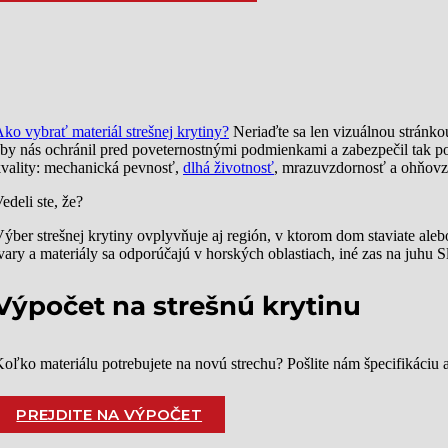
ko vybrať materiál strešnej krytiny?
Neriaďte sa len vizuálnou stránkou
by nás ochránil pred poveternostnými podmienkami a zabezpečil tak po
vality: mechanická pevnosť,
dlhá životnosť
, mrazuvzdornosť a ohňovzd
edeli ste, že?
ýber strešnej krytiny ovplyvňuje aj región, v ktorom dom staviate al
vary a materiály sa odporúčajú v horských oblastiach, iné zas na juhu
Výpočet na strešnú krytinu
oľko materiálu potrebujete na novú strechu? Pošlite nám špecifikáciu
PREJDITE NA VÝPOČET