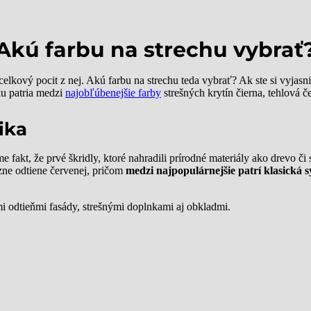
Akú farbu na strechu vybrať
kový pocit z nej. Akú farbu na strechu teda vybrať? Ak ste si vyjasnili
ku patria medzi
najobľúbenejšie farby
strešných krytín čierna, tehlová č
ika
 fakt, že prvé škridly, ktoré nahradili prírodné materiály ako drevo či 
zne odtiene červenej, pričom
medzi najpopulárnejšie patrí klasická s
 odtieňmi fasády, strešnými doplnkami aj obkladmi.