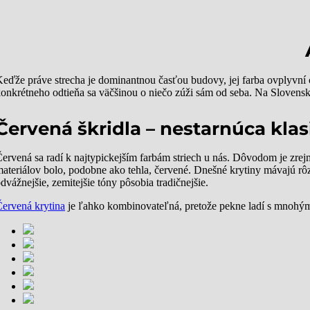
eďže práve strecha je dominantnou časťou budovy, jej farba ovplyvní cel
onkrétneho odtieňa sa väčšinou o niečo zúži sám od seba. Na Slovens
Červená škridla – nestarnúca klas
ervená sa radí k najtypickejším farbám striech u nás. Dôvodom je zrejme
ateriálov bolo, podobne ako tehla, červené. Dnešné krytiny mávajú rô
dvážnejšie, zemitejšie tóny pôsobia tradičnejšie.
ervená krytina
je ľahko kombinovateľná, pretože pekne ladí s mnohými