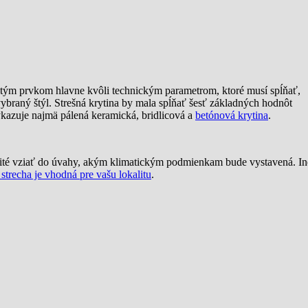
ležitým prvkom hlavne kvôli technickým parametrom, ktoré musí spĺňať,
braný štýl. Strešná krytina by mala spĺňať šesť základných hodnôt
ykazuje najmä pálená keramická, bridlicová a
betónová krytina
.
ležité vziať do úvahy, akým klimatickým podmienkam bude vystavená. In
á strecha je vhodná pre vašu lokalitu
.