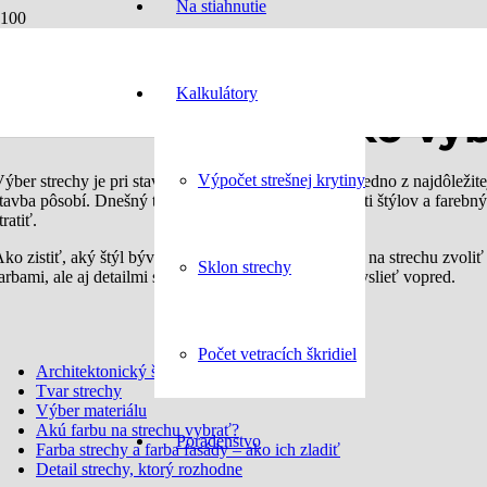
Na stiahnutie
Kalkulátory
Ako vyb
Výpočet strešnej krytiny
ýber strechy je pri stavbe alebo rekonštrukcii domu jedno z najdôležitej
tavba pôsobí. Dnešný trh ponúka nepreberné možnosti štýlov a farebný
tratiť.
ko zistiť, aký štýl bývania sa k vám hodí? Akú farbu na strechu zvoliť
Sklon strechy
arbami, ale aj detailmi strechy, na ktoré by ste mali myslieť vopred.
Počet vetracích škridiel
Architektonický štýl bývania
Tvar strechy
Výber materiálu
Akú farbu na strechu vybrať?
Poradenstvo
Farba strechy a farba fasády – ako ich zladiť
Detail strechy, ktorý rozhodne