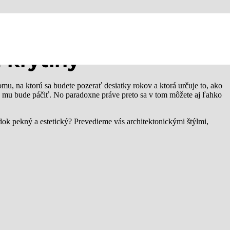
 krytiny
domu, na ktorú sa budete pozerať desiatky rokov a ktorá určuje to, ako
sa mu bude páčiť. No paradoxne práve preto sa v tom môžete aj ľahko
edok pekný a estetický? Prevedieme vás architektonickými štýlmi,