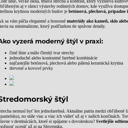
isté línie, veľké okná, tmavá strecha a kontrast, ktorý vyznieva kulti
bľúbeným aj v rámci výstavby rodinných domov, kde využíva dostupn
trešnou krytinou moderných budov je
betónová, plechová, prípadne 
k sa vám páčia elegantné a honosné
materiály ako kameň, sklo aleb
tavia na minimalizme, ktorý podčiarknu tie správne detaily.
Ako vyzerá moderný štýl v praxi:
čisté línie a málo členitý tvar strechy
jednoduché alebo kontrastné farebné kombinácie
najčastejšie betónová, plechová alebo pálená keramická krytina
drevené a kovové prvky
Stredomorský štýl
trecha nemusí byť len jednofarebná. Aktuálne patria medzi obľúbené fa
panielsku), no stále viac a viac ich vidieť už aj v našich končinách. Te
lavne v destináciách, ktoré si spájame s dovolenkou?
Svetlejšie odtien
ožnosť oceniť už aj na Slovensku.