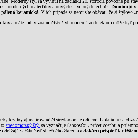
vovane. Moderný štýl sa vyvinul na začiatku 20. storočia pôvodne pri s
osť moderných materiálov a nových stavebných techník.
Dominujú v 
i pálená keramická
. V ich prípade sa nemusíte obávať, že si štýlovo
o kov
a máte radi vizuálne čistý štýl, moderná architektúra môže byť p
rby krytiny aj melírované či stredomorské odtiene. Uplatňujú sa obzvl
nto
stredomorský štýl
sa vyznačuje ľahkosťou, prívetivosťou a príjemnou
e
odrážajú väčšiu časť slnečného žiarenia a
dokážu prispieť k nižšie