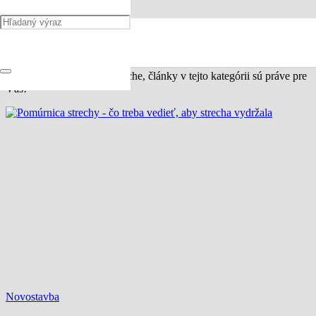
Novostavba
Ak rozmýšľate o novej streche, články v tejto kategórii sú práve pre
Vás!
Novostavba