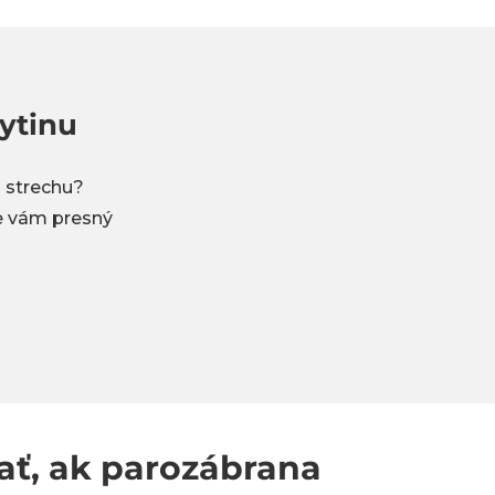
ytinu
 strechu?
me vám presný
ť, ak parozábrana