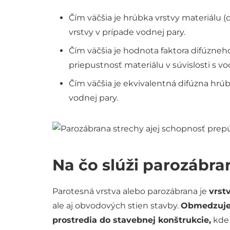
Čím väčšia je hrúbka vrstvy materiálu (
vrstvy v prípade vodnej pary.
Čím väčšia je hodnota faktora difúzneh
priepustnosť materiálu v súvislosti s v
Čím väčšia je ekvivalentná difúzna hrú
vodnej pary.
Na čo slúži parozábra
Parotesná vrstva alebo parozábrana je
vrst
ale aj obvodových stien stavby.
Obmedzuje 
prostredia do stavebnej konštrukcie,
kde 