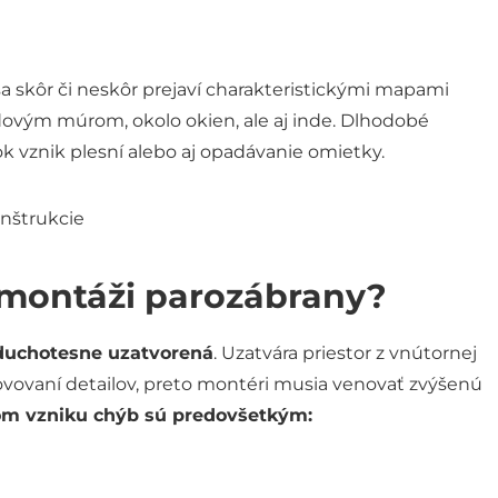
sa skôr či neskôr prejaví charakteristickými mapami
dovým múrom, okolo okien, ale aj inde. Dlhodobé
ok vznik plesní alebo aj opadávanie omietky.
i montáži parozábrany?
zduchotesne uzatvorená
. Uzatvára priestor z vnútornej
tovovaní detailov, preto montéri musia venovať zvýšenú
kom vzniku chýb sú predovšetkým: