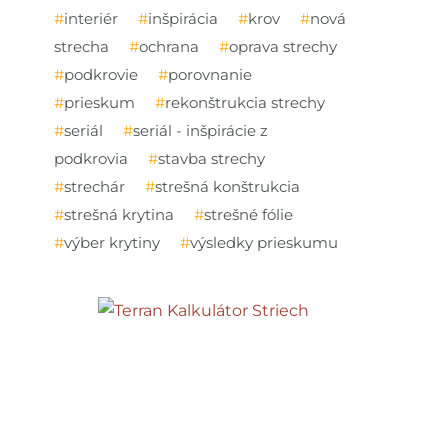
interiér
inšpirácia
krov
nová
strecha
ochrana
oprava strechy
podkrovie
porovnanie
prieskum
rekonštrukcia strechy
seriál
seriál - inšpirácie z
podkrovia
stavba strechy
strechár
strešná konštrukcia
strešná krytina
strešné fólie
výber krytiny
výsledky prieskumu