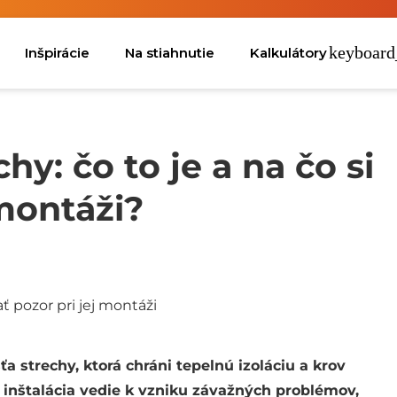
Inšpirácie
Na stiahnutie
Kalkulátory
y: čo to je a na čo si
 montáži?
a strechy, ktorá chráni tepelnú izoláciu a krov
a inštalácia vedie k vzniku závažných problémov,