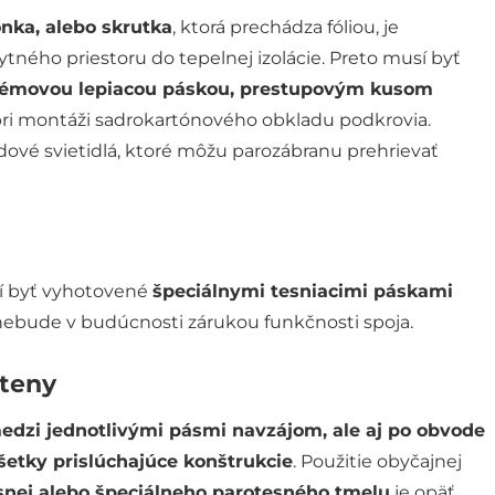
onka, alebo skrutka
, ktorá prechádza fóliou, je
ného priestoru do tepelnej izolácie. Preto musí byť
témovou lepiacou páskou, prestupovým kusom
j pri montáži sadrokartónového obkladu podkrovia.
ové svietidlá, ktoré môžu parozábranu prehrievať
 byť vyhotovené
špeciálnymi tesniacimi páskami
 nebude v budúcnosti zárukou funkčnosti spoja.
steny
edzi jednotlivými pásmi navzájom, ale aj po obvode
šetky prislúchajúce konštrukcie
. Použitie obyčajnej
esnej alebo špeciálneho parotesného tmelu
je opäť