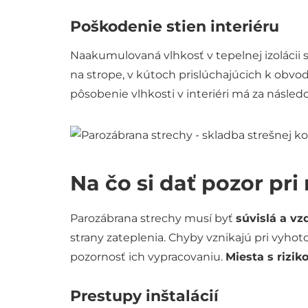
Poškodenie stien interiéru
Naakumulovaná vlhkosť v tepelnej izolácii 
na strope, v kútoch prislúchajúcich k obvo
pôsobenie vlhkosti v interiéri má za násled
Na čo si dať pozor pr
Parozábrana strechy musí byť
súvislá a v
strany zateplenia. Chyby vznikajú pri vyho
pozornosť ich vypracovaniu.
Miesta s rizi
Prestupy inštalácií