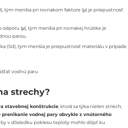
d), tým menšia pri rovnakom faktore (μ) je priepustnosť
o odporu (μ), tým menšia pri rovnakej hrúbke je
odnou parou.
bka (Sd), tým menšia je priepustnosť materiálu v prípade
na strechy?
va stavebnej konštrukcie
, ktorá sa týka nielen striech,
prenikanie vodnej pary obvykle z vnútorného
by v dôsledku poklesu teploty mohlo dôjsť ku