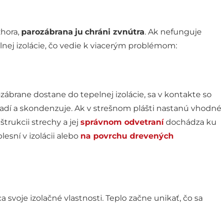
zhora,
parozábrana
ju
chráni zvnútra
. Ak nefunguje
elnej izolácie, čo vedie k viacerým problémom:
zábrane dostane do tepelnej izolácie, sa v kontakte so
dí a skondenzuje. Ak v strešnom plášti nastanú vhodn
trukcii strechy a jej
správnom odvetraní
dochádza ku
esní v izolácii alebo
na povrchu drevených
a svoje izolačné vlastnosti. Teplo začne unikať, čo sa