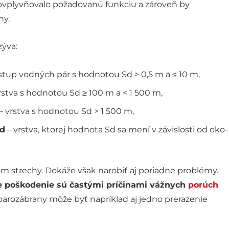
ovplyvňovalo požadovanú funkciu a zároveň by
hy.
zýva:
tup vodných pár s hodnotou Sd > 0,5 m a ≤ 10 m,
rstva s hodnotou Sd ≥ 100 m a < 1 500 m,
– vrstva s hodnotou Sd > 1 500 m,
Sd
– vrstva, ktorej hodnota Sd sa mení v závislosti od oko­
m strechy. Dokáže však narobiť aj poriadne problémy.
ne poškodenie sú častými príčinami vážnych
porúch
ozábrany môže byť napríklad aj jedno prerazenie