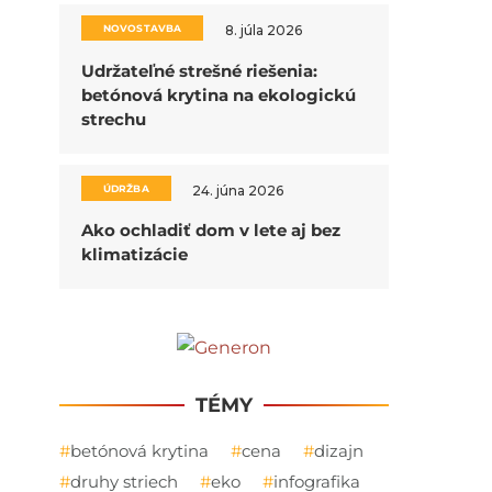
NOVOSTAVBA
8. júla 2026
Udržateľné strešné riešenia:
betónová krytina na ekologickú
strechu
ÚDRŽBA
24. júna 2026
Ako ochladiť dom v lete aj bez
klimatizácie
TÉMY
betónová krytina
cena
dizajn
druhy striech
eko
infografika