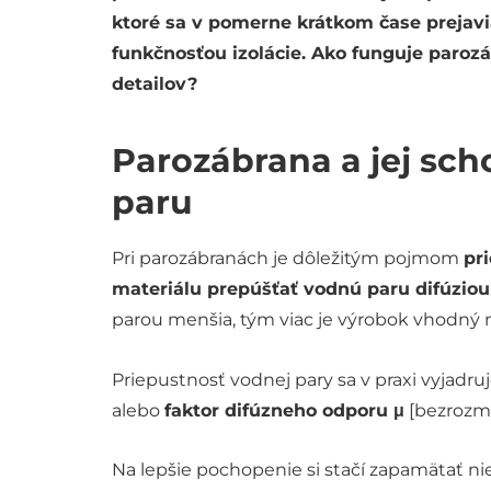
ktoré sa v pomerne krátkom čase prejavi
funkčnosťou izolácie. Ako funguje parozáb
detailov?
Parozábrana a jej sc
paru
Pri parozábranách je dôležitým pojmom
pr
materiálu prepúšťať vodnú paru difúziou
parou menšia, tým viac je výrobok vhodný 
Priepustnosť vodnej pary sa v praxi vyjad
alebo
faktor difúzneho odporu μ
[bezrozmer
Na lepšie pochopenie si stačí zapamätať nie