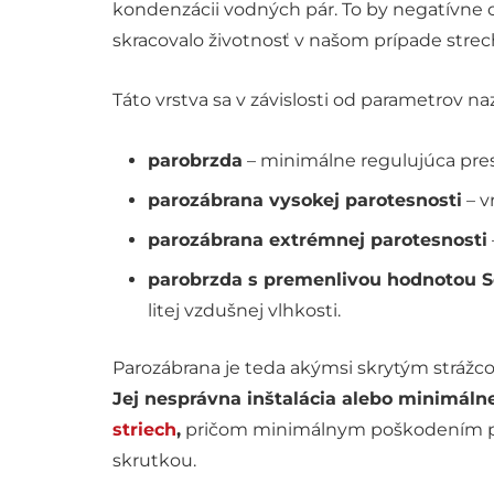
kondenzácii vodných pár. To by negatívne 
skracovalo životnosť v našom prípade strec
Táto vrstva sa v závislosti od parametrov na
parobrzda
– minimálne regulujúca pres
parozábrana vysokej parotesnosti
– v
parozábrana extrémnej parotesnosti
parobrzda s premenlivou hodnotou 
litej vzdušnej vlhkosti.
Parozábrana je teda akýmsi skrytým strážco
Jej nesprávna inštalácia alebo minimál
striech
,
pričom minimálnym poškodením par
skrutkou.