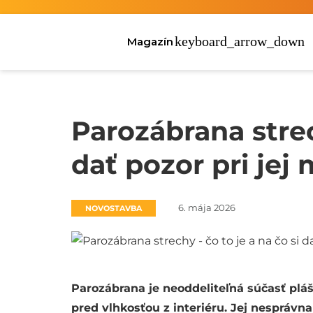
Magazín
Parozábrana strech
dať pozor pri jej
6. mája 2026
NOVOSTAVBA
Parozábrana je neoddeliteľná súčasť plášť
pred vlhkosťou z interiéru. Jej nesprávn