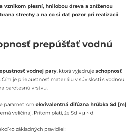
a vznikom plesní, hnilobou dreva a zníženou
rana strechy a na čo si dať pozor pri realizácii
hopnosť prepúšťať vodnú
iepustnosť vodnej pary
, ktorá vyjadruje
schopnosť
. Čím je priepustnosť materiálu v súvislosti s vodnou
na parotesnú vrstvu.
ruje parametrom
ekvivalentná difúzna hrúbka Sd [m]
ná veličina]. Pritom platí, že Sd = μ × d.
koľko základných pravidiel: