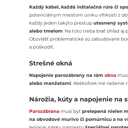
Každý kábel, každá inštalačná rúra či sp
potenciálnym miestom úniku vlhkosti z obyt
každý jeden takýto prestup
utesnený sys
alebo tmelom
. Na toto treba brať ohľad a
Obzvlášť problematické sú zabudované bod
a poškodiť.
Strešné okná
Napojenie parozábrany na rám
okna
musí
alebo manžetami
. Akékoľvek iné riešenie
Nárožia, kúty a napojenie na 
Parozábrana
musí byť
prelepená nielen
m
na obvodové murivo či pomúrnicu
a
na v
lepiacej pásky namiesto
špeciálnej parot