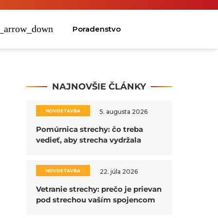
Poradenstvo
NAJNOVŠIE ČLÁNKY
NOVOSTAVBA
5. augusta 2026
Pomúrnica strechy: čo treba
vedieť, aby strecha vydržala
NOVOSTAVBA
22. júla 2026
Vetranie strechy: prečo je prievan
pod strechou vaším spojencom