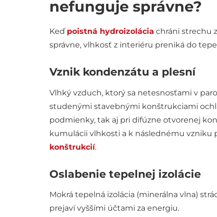
nefunguje správne?
Keď
poistná hydroizolácia
chráni strechu 
správne, vlhkosť z interiéru preniká do tep
Vznik kondenzátu a plesní
Vlhký vzduch, ktorý sa netesnosťami v paro
studenými stavebnými konštrukciami ochla
podmienky, tak aj pri difúzne otvorenej konš
kumulácii vlhkosti a k následnému vzniku pl
konštrukcií
.
Oslabenie tepelnej izolácie
Mokrá tepelná izolácia (minerálna vlna) strác
prejaví vyššími účtami za energiu.