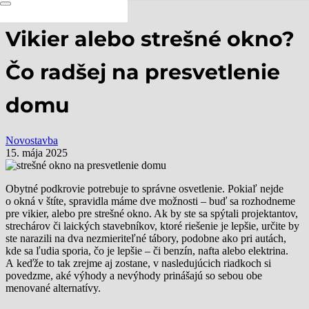
Vikier alebo strešné okno?
Čo radšej na presvetlenie
domu
Novostavba
15. mája 2025
Obytné podkrovie potrebuje to správne osvetlenie. Pokiaľ nejde
o okná v štíte, spravidla máme dve možnosti – buď sa rozhodneme
pre vikier, alebo pre strešné okno. Ak by ste sa spýtali projektantov,
strechárov či laických stavebníkov, ktoré riešenie je lepšie, určite by
ste narazili na dva nezmieriteľné tábory, podobne ako pri autách,
kde sa ľudia sporia, čo je lepšie – či benzín, nafta alebo elektrina.
A keďže to tak zrejme aj zostane, v nasledujúcich riadkoch si
povedzme, aké výhody a nevýhody prinášajú so sebou obe
menované alternatívy.