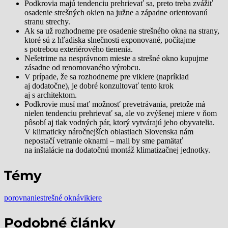
Podkrovia majú tendenciu prehrievať sa, preto treba zvážiť
osadenie strešných okien na južne a západne orientovanú
stranu strechy.
Ak sa už rozhodneme pre osadenie strešného okna na strany,
ktoré sú z hľadiska slnečnosti exponované, počítajme
s potrebou exteriérového tienenia.
Nešetrime na nesprávnom mieste a strešné okno kupujme
zásadne od renomovaného výrobcu.
V prípade, že sa rozhodneme pre vikiere (napríklad
aj dodatočne), je dobré konzultovať tento krok
aj s architektom.
Podkrovie musí mať možnosť prevetrávania, pretože má
nielen tendenciu prehrievať sa, ale vo zvýšenej miere v ňom
pôsobí aj tlak vodných pár, ktorý vytvárajú jeho obyvatelia.
V klimaticky náročnejších oblastiach Slovenska nám
nepostačí vetranie oknami – mali by sme pamätať
na inštalácie na dodatočnú montáž klimatizačnej jednotky.
Témy
porovnanie
strešné okná
vikiere
Podobné články