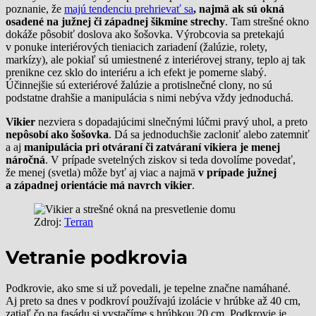
poznanie, že
majú tendenciu prehrievať sa
, najmä ak sú okná
osadené na južnej či západnej šikmine strechy
. Tam strešné okno
dokáže pôsobiť doslova ako šošovka. Výrobcovia sa pretekajú
v ponuke interiérových tieniacich zariadení (žalúzie, rolety,
markízy), ale pokiaľ sú umiestnené z interiérovej strany, teplo aj tak
prenikne cez sklo do interiéru a ich efekt je pomerne slabý.
Účinnejšie sú exteriérové žalúzie a protislnečné clony, no sú
podstatne drahšie a manipulácia s nimi nebýva vždy jednoduchá.
Vikier
nezviera s dopadajúcimi slnečnými lúčmi pravý uhol, a preto
nepôsobí ako šošovka
. Dá sa jednoduchšie zacloniť alebo zatemniť
a aj
manipulácia pri otváraní či zatváraní vikiera je menej
náročná
. V prípade svetelných ziskov si teda dovolíme povedať,
že menej (svetla) môže byť aj viac a najmä
v prípade južnej
a západnej orientácie má navrch vikier
.
Zdroj:
Terran
Vetranie podkrovia
Podkrovie, ako sme si už povedali, je tepelne značne namáhané.
Aj preto sa dnes v podkroví používajú izolácie v hrúbke až 40 cm,
zatiaľ čo na fasádu si vystačíme s hrúbkou 20 cm. Podkrovie je