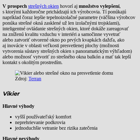
V prospech
strešných okien
hovorí aj
množstvo vylepšení
,
s ktorými každoročne prichádzajú ich výrobcovia. Tí ponúkajú
napríklad čoraz lepšie tepelnoizolačné parametre (väčšina výrobcov
ponúka strešné okná zasklené už len izolačnými trojsklami),
inteligentné ovládanie strešných okien, ktoré dokáže zareagovať
na zníženú kvalitu vzduchu v interiéri a samočinne vyvetrať
alebo zatvoriť otvorené okno po prvých kvapkách dažďa, ako
aj inovácie v oblasti veľkosti presvetlenej plochy (možnosti
vytvorenia sústavy strešných okien s panoramatickým výhľadom)
alebo možnosť vytvoriť zo strešného okna balkón a mať tak lepší
kontakt s okolitým prostredím.
Zdroj:
Terran
Vikier
Hlavné výhody
vyšší používateľský komfort
neprehrievanie podkrovia
jednoduchšie vetranie bez rizika zatečenia
Hlavné nevýhody