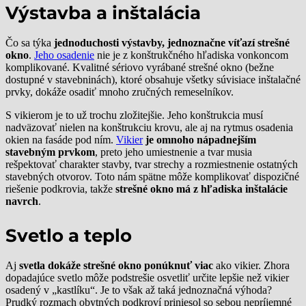
Výstavba a inštalácia
Čo sa týka
jednoduchosti výstavby, jednoznačne víťazí strešné
okno
.
Jeho osadenie
nie je z konštrukčného hľadiska vonkoncom
komplikované. Kvalitné sériovo vyrábané strešné okno (bežne
dostupné v stavebninách), ktoré obsahuje všetky súvisiace inštalačné
prvky, dokáže osadiť mnoho zručných remeselníkov.
S vikierom je to už trochu zložitejšie. Jeho konštrukcia musí
nadväzovať nielen na konštrukciu krovu, ale aj na rytmus osadenia
okien na fasáde pod ním.
Vikier
je omnoho nápadnejším
stavebným prvkom
, preto jeho umiestnenie a tvar musia
rešpektovať charakter stavby, tvar strechy a rozmiestnenie ostatných
stavebných otvorov. Toto nám spätne môže komplikovať dispozičné
riešenie podkrovia, takže
strešné okno má z hľadiska inštalácie
navrch
.
Svetlo a teplo
Aj
svetla dokáže strešné okno ponúknuť viac
ako vikier. Zhora
dopadajúce svetlo môže podstrešie osvetliť určite lepšie než vikier
osadený v „kastlíku“. Je to však až taká jednoznačná výhoda?
Prudký rozmach obytných podkroví priniesol so sebou nepríjemné