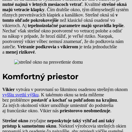
nutné najmä v letných mesiacoch vetrať
. Kvalitné
strešné okná
majú vetracie klapky
. Čím drahšie okno, tým dômyselnejší systém
rôznych prevetrávacích klapiek a kanálikov. Strešné okná sú
v
tomto ohľade pokrokovejšie
než klasické okná osadené vo
vikieroch. Aj
tepelnoizolačné parametre majú spravidla lepšie
.
Nechať však strešné okno pootvorené vo vetracej polohe a odísť
na nákup v prípade, že hrozí dážď, je veľké riziko. Naopak,
pootvorený vikier vôbec nemusí znamenať, že do podkrovia nám
zatečie.
Vetranie podkrovia s vikierom
je teda jednoduchšie
a
menej rizikové
.
Komfortný priestor
Vikier
vytvára v porovnaní so šikminou osadenou strešným oknom
vyššiu svetlú výšku
. K takémuto oknu sa teda môžeme
bez problémov
postaviť a kochať sa pohľadom na krajinu
.
Za istých okolností vikier umožňuje umiestniť do podstrešia
aj francúzske okno. Vikier nás
priestorovo neobmedzuje
.
Strešné okno
zvyčajne
neposkytuje taký výhľad ani taký
prístup k samotnému oknu
. Niektorí výrobcovia strešných okien
propagujú ich osadenie čo najvyššie, aby priniesli väčšie svetelné