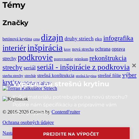
Témy
Značky
dizajn
infografika
druhy striech
eko
betónová krytina
cena
inšpirácia
interiér
ochrana
oprava
nová strecha
krov
podkrovie
rekonštrukcia
strechy
porovnanie
prieskum
seriál - inšpirácie z podkrovia
strechy
seriál
Cl
výber
thi
strešné fólie
strešná konštrukcia
stavba strechy
strechár
strešná krytina
mo
krytiny
Výpočet na strešnú krytinu
výsledky prieskumu
Koľko materiálu potrebujete na novú strechu?
Pošlite nám špecifikáciu a pripravíme vám
© 2016-2026 Grown by
ContentFruiter
presný výpočet.
Ochrana osobných údajov
Nastavenia súkromia
PREJDITE NA VÝPOČET