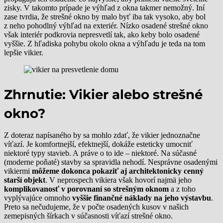
zisky. V takomto prípade je výhľad z okna takmer nemožný. Iní
zase tvrdia, že strešné okno by malo byť iba tak vysoko, aby bol
z neho pohodlný výhľad na exteriér. Nízko osadené strešné okno
však interiér podkrovia nepresvetlí tak, ako keby bolo osadené
vyššie. Z hľadiska pohybu okolo okna a výhľadu je teda na tom
lepšie vikier.
Zhrnutie: Vikier alebo strešné
okno?
Z doteraz napísaného by sa mohlo zdať, že vikier jednoznačne
víťazí. Je komfortnejší, efektnejší, dokáže esteticky umocniť
niektoré typy stavieb. A práve o to ide – niektoré. Na súčasné
(moderne poňaté) stavby sa spravidla nehodí. Nesprávne osadenými
vikiermi
môžeme dokonca pokaziť aj architektonicky cenný
starší objekt
. V neprospech vikiera však hovorí najmä jeho
komplikovanosť v porovnaní so strešným oknom
a z toho
vyplývajúce omnoho
vyššie finančné náklady na jeho výstavbu
.
Preto sa nečudujeme, že v počte osadených kusov v našich
zemepisných šírkach v súčasnosti víťazí strešné okno.