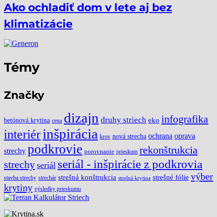
Ako ochladiť dom v lete aj bez
klimatizácie
Témy
Značky
dizajn
infografika
druhy striech
eko
betónová krytina
cena
inšpirácia
interiér
ochrana
oprava
nová strecha
krov
podkrovie
rekonštrukcia
strechy
porovnanie
prieskum
seriál - inšpirácie z podkrovia
strechy
seriál
výber
strešné fólie
strešná konštrukcia
stavba strechy
strechár
strešná krytina
krytiny
výsledky prieskumu