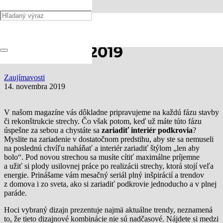
Inšpirácie z podkrovia:
november 2019
Zaujímavosti
14. novembra 2019
V našom magazíne vás dôkladne pripravujeme na každú fázu stavby
či rekonštrukcie strechy. Čo však potom, keď už máte túto fázu
úspešne za sebou a chystáte sa
zariadiť interiér podkrovia
?
Myslite na zariadenie v dostatočnom predstihu, aby ste sa nemuseli
na poslednú chvíľu naháňať a interiér zariadiť štýlom „len aby
bolo“. Pod novou strechou sa musíte cítiť maximálne príjemne
a užiť si plody usilovnej práce po realizácii strechy, ktorá stojí veľa
energie. Prinášame vám mesačný seriál plný inšpirácií a trendov
z domova i zo sveta, ako si zariadiť podkrovie jednoducho a v plnej
paráde.
Hoci vybraný dizajn prezentuje najmä aktuálne trendy, neznamená
to, že tieto dizajnové kombinácie nie sú nadčasové. Nájdete si medzi