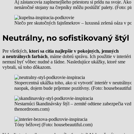
Aj zástancovia zaplnenejšieho priestoru si prídu na svoje. Ako
nenáročné stojany na črepníky môžu poslúžiť palety. (Foto: pin
Niečo pre skutočných fajnšmekrov – luxusná zelená oáza v pod
Neutrálny, no sofistikovaný štýl
Pre všetkých,
ktorí sa cítia najlepšie v pokojných, jemných
a neutrálnych farbách
, máme dobrú správu. Ich použitie v interiéri
nemusí byť vôbec nudné a fádne. Nasledujúce ukážky, ktoré sme
vybrali, sú toho dôkazom.
Stopercentná ukážka toho, ako si vytvoriť interiér v neutrálny
naopak, dojem bude príjemne pozitívny. (Foto: housebeautiful
Nestarnúci škandinávsky štýl – zemité odtiene zabezpečia vzdu
thenordroom.com)
Tóny béžovej (Foto: housebeautiful.com)