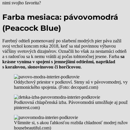
nimi svojho favorita?
Farba mesiaca: pávovomodrá
(Peacock Blue)
Farebný odtieň pomenovaný po sfarbení modrých pier páva zažil
svoj vrchol koncom roka 2018, keď sa stal povinnou výbavou
väčšiny svetových dizajnérov. Označili ho však za nestarnúci odtieň
a s radosťou sa k nemu vrátili aj počas tohtoročnej jesene. Farba
sa
krásne vyníma v spojení s jemnejšími odtieňmi, napríklad
s koralovou, slonovinovou či horčicovou
.
Oddychový priestor v podkroví. Steny sú v pávovomodrej, vyb
harmonického spojenia. (Foto: decopard.com)
Podkrovná chlapčenská izba. Pávovomodrá umožňuje aj použiti
pinterest.com)
Všimnite si, s akou ľahkosťou rozbila chladnosť modrej ružová
housebeautiful.com)