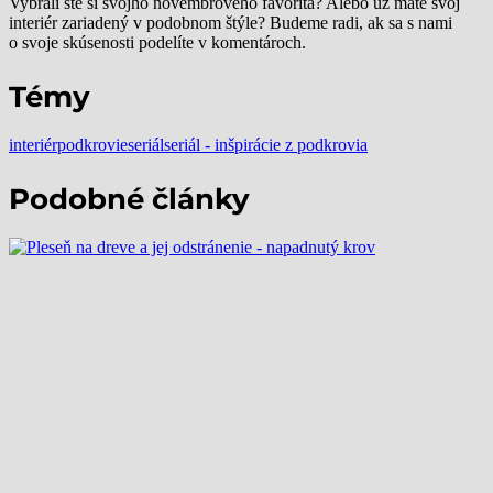
Vybrali ste si svojho novembrového favorita? Alebo už máte svoj
interiér zariadený v podobnom štýle? Budeme radi, ak sa s nami
o svoje skúsenosti podelíte v komentároch.
Témy
interiér
podkrovie
seriál
seriál - inšpirácie z podkrovia
Podobné články