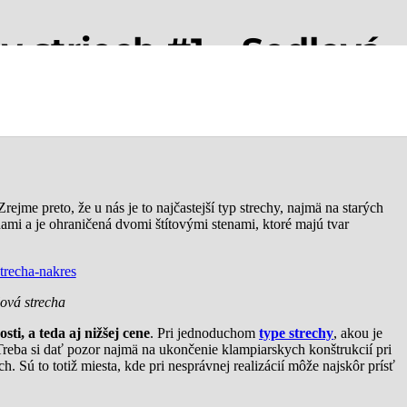
 striech #1 – Sedlová
ejme preto, že u nás je to najčastejší typ strechy, najmä na starých
mi a je ohraničená dvomi štítovými stenami, ktoré majú tvar
lová strecha
ti, a teda aj nižšej cene
. Pri jednoduchom
type strechy
, akou je
 Treba si dať pozor najmä na ukončenie klampiarskych konštrukcií pri
h. Sú to totiž miesta, kde pri nesprávnej realizácií môže najskôr prísť