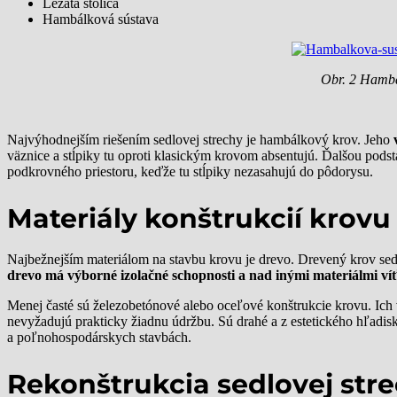
Ležatá stolica
Hambálková sústava
Obr. 2 Hambá
Najvýhodnejším riešením sedlovej strechy je hambálkový krov. Jeho
väznice a stĺpiky tu oproti klasickým krovom absentujú. Ďalšou po
podkrovného priestoru, keďže tu stĺpiky nezasahujú do pôdorysu.
Materiály konštrukcií krovu
Najbežnejším materiálom na stavbu krovu je drevo. Drevený krov sedlo
drevo má výborné izolačné schopnosti a nad inými materiálmi víťa
Menej časté sú železobetónové alebo oceľové konštrukcie krovu. Ich 
nevyžadujú prakticky žiadnu údržbu. Sú drahé a z estetického hľadi
a poľnohospodárskych stavbách.
Rekonštrukcia sedlovej str