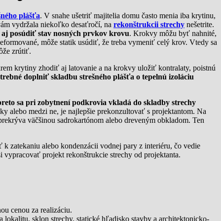
šného plášťa
. V snahe ušetriť majitelia domu často menia iba krytinu,
 vám vydržala niekoľko desaťročí, na
rekonštrukcii strechy
nešetrite.
le aj posúdiť stav nosných prvkov krovu
. Krokvy môžu byť nahnité,
formované, môže statik usúdiť, že treba vymeniť celý krov. Vtedy sa
ôže zrútiť.
m krytiny zhodiť aj latovanie a na krokvy uložiť kontralaty, poistnú
otrebné doplniť skladbu strešného plášťa o tepelnú izoláciu
preto sa pri zobytnení podkrovia vkladá do skladby strechy
ovky alebo medzi ne, je najlepšie prekonzultovať s projektantom. Na
éru prekrýva väčšinou sadrokartónom alebo dreveným obkladom. Ten
ť k zatekaniu alebo kondenzácii vodnej pary z interiéru, čo vedie
i vypracovať projekt rekonštrukcie strechy od projektanta.
.
u cenou za realizáciu.
 lokalitu, sklon strechy, statické hľadisko stavby a architektonicko-