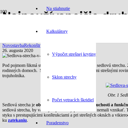
Na stiahnutie
Najpoužívanejšie druhy
strecha
Kalkulátory
Novostavba
Rekonštrukcia
26. augusta 2020
Výpočet strešnej krytiny
Pod pojmom šikmá strecha si väčšina ľudí predstaví sedlovú strechu. Zr
rodinných domoch. Sedlová strecha je tvorená dvomi strešnými rovina
trojuholníka.
Sklon strechy
Obr. 1 Sed
Počet vetracích škridiel
Sedlová strecha je
obľúbená vďaka svojej jednoduchosti a funkčnos
sedlová strecha, by vážnejšie problémy pri realizácii nemali vznikať.
styku s prestupujúcimi konštrukciami a pri strešných oknách a vikieroc
ku
zatekaniu
.
Poradenstvo