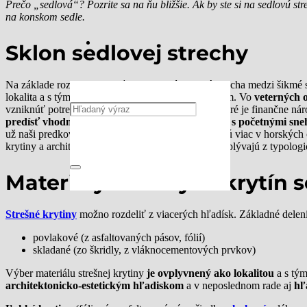
Prečo „sedlová“? Pozrite sa na ňu bližšie. Ak by ste si na sedlovú st
na konskom sedle.
Sklon sedlovej strechy
Na základe rozdelenia podľa tvaru patrí sedlová strecha medzi šikmé 
lokalita a s tým súvisiace zaťaženia vetrom a snehom. Vo
veterných o
vzniknúť potreba vytvoriť vodotesné podstrešie, ktoré je finančne ná
predísť vhodným kotvením krytiny
. V oblastiach
s početnými sne
už naši predkovia, preto sa strmšie strechy vyskytujú viac v horských
krytiny a architektonicko-estetické faktory, ktoré vyplývajú z typolog
Materiály strešných krytín 
Strešné krytiny
možno rozdeliť z viacerých hľadísk. Základné deleni
povlakové (z asfaltovaných pásov, fólií)
skladané (zo škridly, z vláknocementových prvkov)
Výber materiálu strešnej krytiny
je ovplyvnený ako lokalitou
a s tým
architektonicko-estetickým hľadiskom
a v neposlednom rade aj
hľ