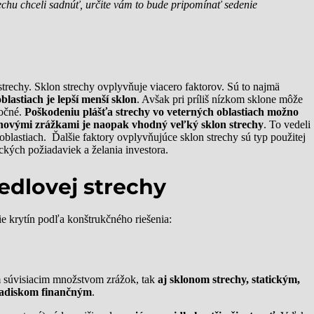
rechu chceli sadnúť, určite vám to bude pripomínať sedenie
strechy. Sklon strechy ovplyvňuje viacero faktorov. Sú to najmä
blastiach je lepší menší sklon
. Avšak pri príliš nízkom sklone môže
ročné.
Poškodeniu plášťa strechy vo veterných oblastiach možno
hovými zrážkami je naopak vhodný veľký sklon strechy
. To vedeli
 oblastiach. Ďalšie faktory ovplyvňujúce sklon strechy sú typ použitej
ických požiadaviek a želania investora.
sedlovej strechy
e krytín podľa konštrukčného riešenia:
 súvisiacim množstvom zrážok, tak
aj sklonom strechy, statickým,
adiskom finančným
.