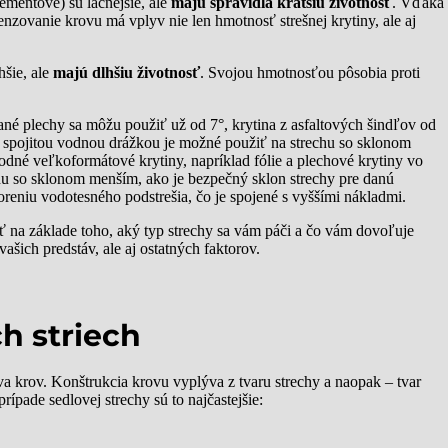
ementové) sú lacnejšie, ale
majú spravidla kratšiu životnosť
. Vďaka
nzovanie krovu má vplyv nie len hmotnosť strešnej krytiny, ale aj
hšie, ale
majú dlhšiu životnosť
. Svojou hmotnosťou pôsobia proti
vané plechy sa môžu použiť už od 7°, krytina z asfaltových šindľov od
o spojitou vodnou drážkou je možné použiť na strechu so sklonom
odné veľkoformátové krytiny, napríklad fólie a plechové krytiny vo
hu so sklonom menším, ako je bezpečný sklon strechy pre danú
reniu vodotesného podstrešia, čo je spojené s vyššími nákladmi.
ť na základe toho, aký typ strechy sa vám páči a čo vám dovoľuje
ašich predstáv, ale aj ostatných faktorov.
h striech
ýva krov. Konštrukcia krovu vyplýva z tvaru strechy a naopak – tvar
ípade sedlovej strechy sú to najčastejšie: