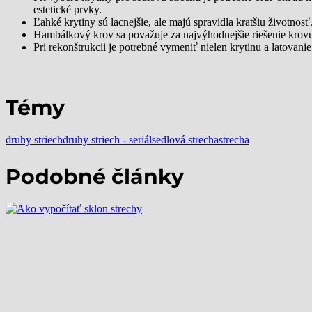
estetické prvky.
Ľahké krytiny sú lacnejšie, ale majú spravidla kratšiu životnos
Hambálkový krov sa považuje za najvýhodnejšie riešenie krovu 
Pri rekonštrukcii je potrebné vymeniť nielen krytinu a latovani
Témy
druhy striech
druhy striech - seriál
sedlová strecha
strecha
Podobné články