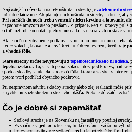
Najčastejším dôvodom na rekonštrukciu strechy je
zatekanie do stre
prípadne latovanie. Ak plánujete rekonštrukciu strechy a chcete, aby
Pri starších domoch treba vymeniť nielen krytinu a latovanie, a
napadnuté hmyzom alebo plesňami. V prípade, keď sú krokvy príliš de
šetriť rozhodne neoplatí, pretože nosná konštrukcia v zlom stave sa m
Ak je cieľom zobytnenie podkrovia starého rodinného domu, treba okre
hydroizoláciu, latovanie a novú krytinu. Okrem výmeny krytiny
je p
a vhodné fólie
.
Staré strechy určite nevyhovujú z
tepelnotechnického hľadiska
, 
tepelná izolácia
. To, či sa tepelná izolácia uloží pod krokvy, nad kr
spodok skladby sa ukladá parotesná fólia, ktorá sa zo strany interi
potom tvorí podhľad obytného podkrovia.
Pri nesprávnom návrhu skladby strechy alebo zlej realizácii môže prís
k rýchlemu znehodnoteniu strešného plášťa. Preto je dôležité nechať s
Čo je dobré si zapamätať
Sedlová strecha je na Slovensku najčastejší typ použitej strechy
Vyznačuje sa jednoduchosťou, funkčnosťou a väčšinou výhodno
Pri výbere krytiny pre sedlovú strechu je potrebné brať ohľad na