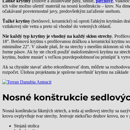
Ľahké krytiny
(fóliové a asfaltované pásy, šindle,
plechové
, vláknoc
ich váhe možno ušetriť materiál na nosnú konštrukciu – krov. Na dime
očakávané poveternostné javy, predovšetkým zaťaženie snehom.
Ťažké krytiny
(betónové, keramické) sú oproti ľahkým krytinám dra
vztlakovej sile vetra a preto sú vhodné do veterných oblastí.
Nie každý typ krytiny je vhodný na každý sklon strechy
. Profilo
18°. Betónovú krytinu s profilovanou drážkou a keramickú krytinu s
minimálne 22°. V zásade platí, že na strechy s menším sklonom sú vh
forme pásov. Ak by ste chceli použiť maloformátovú krytinu na strec
krytinu, budete musieť s veľkou pravdepodobnosťou pristúpiť k vytvo
Ak sa chystáte stavať alebo rekonštruovať dom, môžete sa rozhodova
rozpočet. Úlohou projektanta je správne navrhnúť krytinu na základe v
Nosné konštrukcie sedlovýc
Nosná konštrukcia šikmých striech, a teda aj sedlovej strechy sa naz
krovu ovplyvňuje tvar strechy. Jestvuje niekoľko druhov krovu, no v pr
Stojatá stolica