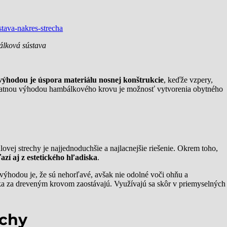
lková sústava
výhodou je úspora materiálu nosnej konštrukcie
, keďže vzpery,
dstatnou výhodou hambálkového krovu je možnosť vytvorenia obytného
vej strechy je najjednoduchšie a najlacnejšie riešenie. Okrem toho,
zí aj z estetického hľadiska
.
výhodou je, že sú nehorľavé, avšak nie odolné voči ohňu a
ska za dreveným krovom zaostávajú. Využívajú sa skôr v priemyselných
echy