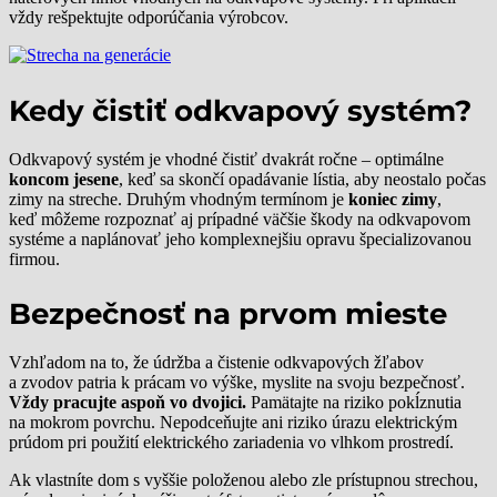
vždy rešpektujte odporúčania výrobcov.
Kedy čistiť odkvapový systém?
Odkvapový systém je vhodné čistiť dvakrát ročne – optimálne
koncom jesene
, keď sa skončí opadávanie lístia, aby neostalo počas
zimy na streche. Druhým vhodným termínom je
koniec zimy
,
keď môžeme rozpoznať aj prípadné väčšie škody na odkvapovom
systéme a naplánovať jeho komplexnejšiu opravu špecializovanou
firmou.
Bezpečnosť na prvom mieste
Vzhľadom na to, že údržba a čistenie odkvapových žľabov
a zvodov patria k prácam vo výške, myslite na svoju bezpečnosť.
Vždy pracujte aspoň vo dvojici.
Pamätajte na riziko pokĺznutia
na mokrom povrchu. Nepodceňujte ani riziko úrazu elektrickým
prúdom pri použití elektrického zariadenia vo vlhkom prostredí.
Ak vlastníte dom s vyššie položenou alebo zle prístupnou strechou,