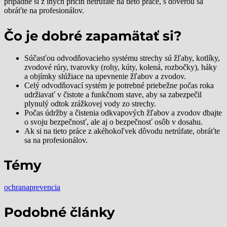
prípadne si z iných príčin netrúfate na tieto práce, s dôverou sa
obráťte na profesionálov.
Čo je dobré zapamätať si?
Súčasťou odvodňovacieho systému strechy sú žľaby, kotlíky,
zvodové rúry, tvarovky (rohy, kúty, kolená, rozbočky), háky
a objímky slúžiace na upevnenie žľabov a zvodov.
Celý odvodňovací systém je potrebné priebežne počas roka
udržiavať v čistote a funkčnom stave, aby sa zabezpečil
plynulý odtok zrážkovej vody zo strechy.
Počas údržby a čistenia odkvapových žľabov a zvodov dbajte
o svoju bezpečnosť, ale aj o bezpečnosť osôb v dosahu.
Ak si na tieto práce z akéhokoľvek dôvodu netrúfate, obráťte
sa na profesionálov.
Témy
ochrana
prevencia
Podobné články