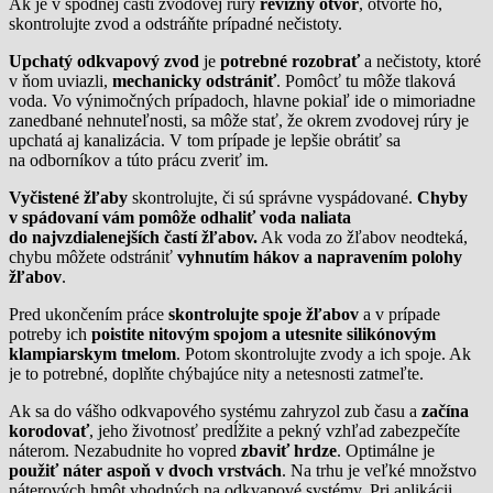
Ak je v spodnej časti zvodovej rúry
revízny otvor
, otvorte ho,
skontrolujte zvod a odstráňte prípadné nečistoty.
Upchatý odkvapový zvod
je
potrebné rozobrať
a nečistoty, ktoré
v ňom uviazli,
mechanicky odstrániť
. Pomôcť tu môže tlaková
voda. Vo výnimočných prípadoch, hlavne pokiaľ ide o mimoriadne
zanedbané nehnuteľnosti, sa môže stať, že okrem zvodovej rúry je
upchatá aj kanalizácia. V tom prípade je lepšie obrátiť sa
na odborníkov a túto prácu zveriť im.
Vyčistené žľaby
skontrolujte, či sú správne vyspádované.
Chyby
v spádovaní vám pomôže odhaliť voda naliata
do najvzdialenejších častí žľabov.
Ak voda zo žľabov neodteká,
chybu môžete odstrániť
vyhnutím hákov a napravením polohy
žľabov
.
Pred ukončením práce
skontrolujte spoje žľabov
a v prípade
potreby ich
poistite nitovým spojom a utesnite silikónovým
klampiarskym tmelom
. Potom skontrolujte zvody a ich spoje. Ak
je to potrebné, doplňte chýbajúce nity a netesnosti zatmeľte.
Ak sa do vášho odkvapového systému zahryzol zub času a
začína
korodovať
, jeho životnosť predĺžite a pekný vzhľad zabezpečíte
náterom. Nezabudnite ho vopred
zbaviť hrdze
. Optimálne je
použiť náter aspoň v dvoch vrstvách
. Na trhu je veľké množstvo
náterových hmôt vhodných na odkvapové systémy. Pri aplikácii