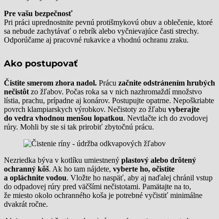
Pre vašu bezpečnosť
Pri práci uprednostnite pevnú protišmykovú obuv a oblečenie, ktoré
sa nebude zachytávať o rebrík alebo vyčnievajúce časti strechy.
Odporúčame aj pracovné rukavice a vhodnú ochranu zraku.
Ako postupovať
Čistite smerom zhora nadol.
Prácu
začnite odstránením hrubých
nečistôt
zo žľabov. Počas roka sa v nich nazhromaždí množstvo
lístia, prachu, prípadne aj konárov. Postupujte opatrne. Nepoškriabte
povrch klampiarskych výrobkov. Nečistoty zo žľabu
vyberajte
do vedra vhodnou menšou lopatkou
. Nevtlačte ich do zvodovej
rúry. Mohli by ste si tak prirobiť zbytočnú prácu.
Nezriedka býva v kotlíku umiestnený
plastový alebo drôtený
ochranný kôš
. Ak ho tam nájdete,
vyberte ho, očistite
a opláchnite vodou
. Vložte ho naspäť, aby aj naďalej chránil vstup
do odpadovej rúry pred väčšími nečistotami. Pamätajte na to,
že miesto okolo ochranného koša je potrebné vyčistiť minimálne
dvakrát ročne.