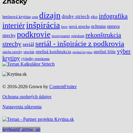
Značky
dizajn
infografika
druhy striech
eko
betónová krytina
cena
inšpirácia
interiér
ochrana
oprava
nová strecha
krov
podkrovie
rekonštrukcia
strechy
porovnanie
prieskum
seriál - inšpirácie z podkrovia
strechy
seriál
výber
strešné fólie
strešná konštrukcia
stavba strechy
strechár
strešná krytina
krytiny
výsledky prieskumu
© 2016-2026 Grown by
ContentFruiter
Ochrana osobných údajov
Nastavenia súkromia
keyboard_arrow_up