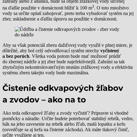
záhrady alebo z altánku, bude sa objem zrážkovej vody určenej
3
na ďalšie použitie v domácnosti blížiť k 100 m
. O toto množstvo
vody sa určite oplatí zabojovať, preto treba vybudovať systém na jej
zber, uskladnenie a ďalšiu úpravu na použitie v domácnosti.
Aby sa však potenciál zberu dažďovej vody využil v plnej miere, je
dôležité, aby bol celý odvodňovací systém strechy
vyčistený
a bez porúch
. Všetka voda potom bude mať možnosť prúdiť
do zbernej nádrže a jej zber bude najefektívnejší. Zabráni sa tak
zbytočným nekontrolovateľným stratám zrážkovej vody a efektivita
systému zberu takejto vody bude maximálna.
Čistenie odkvapových žľabov
a zvodov – ako na to
Ako teda odkvapové žľaby a zvody vyčistiť? Pripravte si vhodné
pomôcky a náradie. Určite budete potrebovať stabilný rebrík, vedro,
hák na jeho zavesenie na rebrík alebo žľab, malú lopatku a kefu
(osvedčuje sa aj kefa na čistenie záchoda). Ak máte tlakový čistič,
určite využijete aj ten.