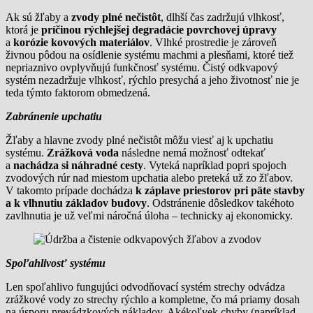
Ak sú žľaby a
zvody plné nečistôt
, dlhší čas zadržujú vlhkosť,
ktorá je
príčinou rýchlejšej degradácie povrchovej úpravy
a
korózie kovových materiálov
. Vlhké prostredie je zároveň
živnou pôdou na osídlenie systému machmi a plesňami, ktoré tiež
nepriaznivo ovplyvňujú funkčnosť systému. Čistý odkvapový
systém nezadržuje vlhkosť, rýchlo presychá a jeho životnosť nie je
teda týmto faktorom obmedzená.
Zabránenie upchatiu
Žľaby a hlavne zvody plné nečistôt môžu viesť aj k upchatiu
systému.
Zrážková voda
následne nemá možnosť odtekať
a
nachádza si náhradné cesty
. Vyteká napríklad popri spojoch
zvodových rúr nad miestom upchatia alebo preteká už zo žľabov.
V takomto prípade dochádza
k záplave priestorov pri päte stavby
a k vlhnutiu základov budovy
. Odstránenie dôsledkov takéhoto
zavlhnutia je už veľmi náročná úloha – technicky aj ekonomicky.
Spoľahlivosť systému
Len spoľahlivo fungujúci odvodňovací systém strechy odvádza
zrážkové vody zo strechy rýchlo a kompletne, čo má priamy dosah
na úsporu prevádzkových nákladov. Akékoľvek chyby (napríklad