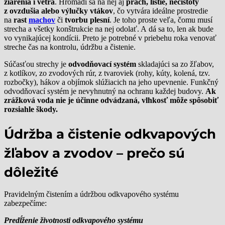
žiarenia i vetra
. Hromadí sa na nej aj
prach, lístie, nečistoty
z ovzdušia alebo výlučky vtákov
, čo vytvára ideálne prostredie
na
rast
machov
či
tvorbu plesní
. Je toho proste veľa, čomu musí
strecha a všetky konštrukcie na nej odolať. A dá sa to, len ak bude
vo vynikajúcej kondícii. Preto je potrebné v priebehu roka venovať
streche čas na kontrolu, údržbu a čistenie.
Súčasťou strechy je
odvodňovací systém
skladajúci sa zo žľabov,
z kotlíkov, zo zvodových rúr, z tvaroviek (rohy, kúty, kolená, tzv.
rozbočky), hákov a objímok slúžiacich na jeho upevnenie. Funkčný
odvodňovací systém je nevyhnutný na ochranu každej budovy.
Ak
zrážková voda nie je účinne odvádzaná, vlhkosť môže spôsobiť
rozsiahle škody.
Údržba a čistenie odkvapových
žľabov a zvodov – prečo sú
dôležité
Pravidelným čistením a údržbou odkvapového systému
zabezpečíme:
Predĺženie životnosti odkvapového systému