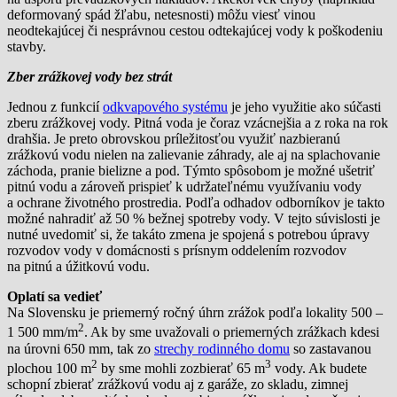
deformovaný spád žľabu, netesnosti) môžu viesť vinou
neodtekajúcej či nesprávnou cestou odtekajúcej vody k poškodeniu
stavby.
Zber zrážkovej vody bez strát
Jednou z funkcií
odkvapového systému
je jeho využitie ako súčasti
zberu zrážkovej vody. Pitná voda je čoraz vzácnejšia a z roka na rok
drahšia. Je preto obrovskou príležitosťou využiť nazbieranú
zrážkovú vodu nielen na zalievanie záhrady, ale aj na splachovanie
záchoda, pranie bielizne a pod. Týmto spôsobom je možné ušetriť
pitnú vodu a zároveň prispieť k udržateľnému využívaniu vody
a ochrane životného prostredia. Podľa odhadov odborníkov je takto
možné nahradiť až 50 % bežnej spotreby vody. V tejto súvislosti je
nutné uvedomiť si, že takáto zmena je spojená s potrebou úpravy
rozvodov vody v domácnosti s prísnym oddelením rozvodov
na pitnú a úžitkovú vodu.
Oplatí sa vedieť
Na Slovensku je priemerný ročný úhrn zrážok podľa lokality 500 –
2
1 500 mm/m
. Ak by sme uvažovali o priemerných zrážkach kdesi
na úrovni 650 mm, tak zo
strechy rodinného domu
so zastavanou
2
3
plochou 100 m
by sme mohli zozbierať 65 m
vody. Ak budete
schopní zbierať zrážkovú vodu aj z garáže, zo skladu, zimnej