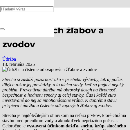
Údržba a čistenie
odkvapových žľabov a
zvodov
Údržba
13. februára 2025
Strecha si zaslúži pozornosť ako v priebehu výstavby, tak aj počas
dlhých rokov jej prevádzky, a to nielen vtedy, keď sa prejaví nejaký
problém. Preventívna údržba má obrovský dosah na životnosť,
bezpečnosť a hodnotu strechy aj celej stavby. Čas i každé euro
investované do nej sa mnohonásobne vrátia. K dobrému stavu
prispieva i údržba a čistenie odkvapových žľabov aj zvodov.
Strecha je najdôležitejším ohnivkom na reťazi prvkov, ktoré chránia
stavbu pred prienikom vody a akoukoľvek nepriazňou počasia.
Celoročne je
vystavená účinkom dažďa, snehu, krúp, slnečného