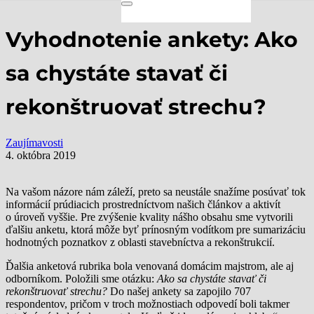
Vyhodnotenie ankety: Ako
sa chystáte stavať či
rekonštruovať strechu?
Zaujímavosti
4. októbra 2019
Na vašom názore nám záleží, preto sa neustále snažíme posúvať tok
informácií prúdiacich prostredníctvom našich článkov a aktivít
o úroveň vyššie. Pre zvýšenie kvality nášho obsahu sme vytvorili
ďalšiu anketu, ktorá môže byť prínosným vodítkom pre sumarizáciu
hodnotných poznatkov z oblasti stavebníctva a rekonštrukcií.
Ďalšia anketová rubrika bola venovaná domácim majstrom, ale aj
odborníkom. Položili sme otázku:
Ako sa chystáte stavať či
rekonštruovať strechu?
Do našej ankety sa zapojilo 707
respondentov, pričom v troch možnostiach odpovedí boli takmer