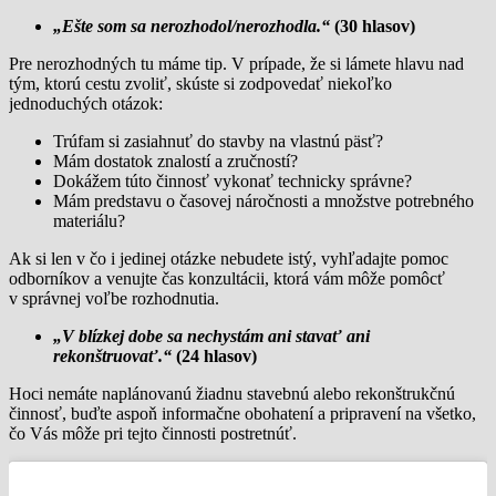
„Ešte som sa nerozhodol/nerozhodla.“
(30 hlasov)
Pre nerozhodných tu máme tip. V prípade, že si lámete hlavu nad
tým, ktorú cestu zvoliť, skúste si zodpovedať niekoľko
jednoduchých otázok:
Trúfam si zasiahnuť do stavby na vlastnú päsť?
Mám dostatok znalostí a zručností?
Dokážem túto činnosť vykonať technicky správne?
Mám predstavu o časovej náročnosti a množstve potrebného
materiálu?
Ak si len v čo i jedinej otázke nebudete istý, vyhľadajte pomoc
odborníkov a venujte čas konzultácii, ktorá vám môže pomôcť
v správnej voľbe rozhodnutia.
„V blízkej dobe sa nechystám ani stavať ani
rekonštruovať.“
(24 hlasov)
Hoci nemáte naplánovanú žiadnu stavebnú alebo rekonštrukčnú
činnosť, buďte aspoň informačne obohatení a pripravení na všetko,
čo Vás môže pri tejto činnosti postretnúť.