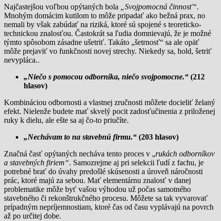
Najčastejšou voľbou opýtaných bola
„Svojpomocná činnosť“.
Mnohým domácim kutilom to môže pripadať ako bežná prax, no
nemali by však zabúdať na riziká, ktoré sú spojené s teoreticko-
technickou znalosťou. Častokrát sa ľudia domnievajú, že je možné
týmto spôsobom zásadne ušetriť. Takáto „šetrnosť“ sa ale opäť
môže prejaviť vo funkčnosti novej strechy. Niekedy sa, hold, šetriť
nevypláca..
„Niečo s pomocou odborníka, niečo svojpomocne.“
(212
hlasov)
Kombináciou odbornosti a vlastnej zručnosti môžete docieliť želaný
efekt. Nielenže budete mať skvelý pocit zadosťučinenia z priloženej
ruky k dielu, ale ešte sa aj čo-to priučíte.
„Nechávam to na stavebnú firmu.“
(203 hlasov)
Značná časť opýtaných necháva tento proces v „
rukách odborníkov
a stavebných firiem“
. Samozrejme aj pri selekcii ľudí z fachu, je
potrebné brať do úvahy predošlé skúsenosti a úroveň náročnosti
prác, ktoré majú za sebou. Mať elementárnu znalosť v danej
problematike môže byť vašou výhodou už počas samotného
stavebného či rekonštrukčného procesu. Môžete sa tak vyvarovať
prípadným nepríjemnostiam, ktoré čas od času vyplávajú na povrch
až po určitej dobe.