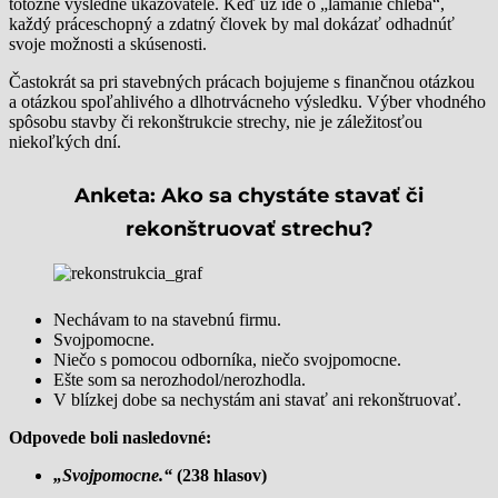
totožné výsledné ukazovatele. Keď už ide o „lámanie chleba“,
každý práceschopný a zdatný človek by mal dokázať odhadnúť
svoje možnosti a skúsenosti.
Častokrát sa pri stavebných prácach bojujeme s finančnou otázkou
a otázkou spoľahlivého a dlhotrvácneho výsledku. Výber vhodného
spôsobu stavby či rekonštrukcie strechy, nie je záležitosťou
niekoľkých dní.
Anketa: Ako sa chystáte stavať či
rekonštruovať strechu?
Nechávam to na stavebnú firmu.
Svojpomocne.
Niečo s pomocou odborníka, niečo svojpomocne.
Ešte som sa nerozhodol/nerozhodla.
V blízkej dobe sa nechystám ani stavať ani rekonštruovať.
Odpovede boli nasledovné:
„Svojpomocne.“
(238 hlasov)