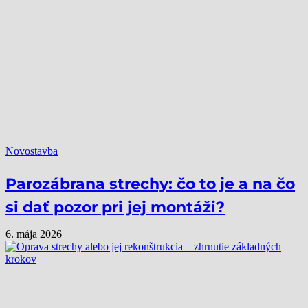
Novostavba
Parozábrana strechy: čo to je a na čo
si dať pozor pri jej montáži?
6. mája 2026