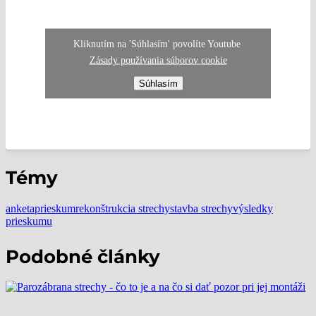
Kliknutím na 'Súhlasím' povolíte Youtube
Zásady používania súborov cookie
Súhlasím
Témy
anketa
prieskum
rekonštrukcia strechy
stavba strechy
výsledky
prieskumu
Podobné články