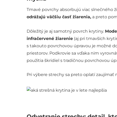
Tmavé povrchy absorbujú viac slnečného žia
odrážajú väčšiu časť žiarenia,
a preto pom
Dôležitý je aj samotný povrch krytiny.
Moder
infračervené žiarenie
(aj pri tmavších kryt
s takouto povrchovou úpravou je možné d
priestorov. Podkrovie sa vďaka nim vyrovn
použitia škridiel s tradičnou povrchovou úp
Pri výbere strechy sa preto oplatí zaujímať n
Odvetranie strechy: detail, k