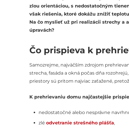
zlou orientáciou, s nedostatočným tiene
však riešenia, ktoré dokážu znížiť teplotu
Na čo myslieť už pri realizácii strechy 
úpravách?
Čo prispieva k prehr
Samozrejme, najväčším zdrojom prehrievan
strecha, fasáda a okná počas dňa rozohrejú
priestory sú pritom najviac zaťažené, preto
K prehrievaniu domu najčastejšie prispie
nedostatočné alebo nesprávne navrhnut
zlé
odvetranie strešného plášťa
,