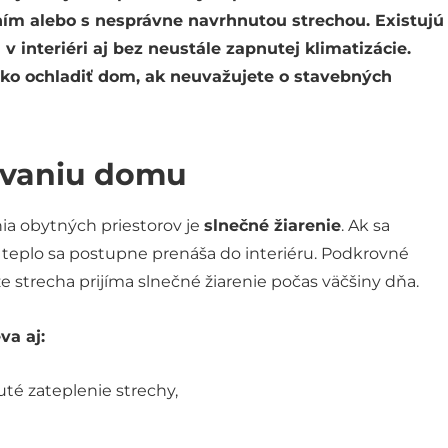
ním alebo s nesprávne navrhnutou strechou. Existujú
 v interiéri aj bez neustále zapnutej klimatizácie.
a ako ochladiť dom, ak neuvažujete o stavebných
ievaniu domu
ia obytných priestorov je
slnečné žiarenie
. Ak sa
, teplo sa postupne prenáša do interiéru. Podkrovné
že strecha prijíma slnečné žiarenie počas väčšiny dňa.
va aj:
é zateplenie strechy,