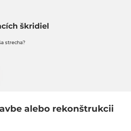
cích škridiel
ša strecha?
tavbe alebo rekonštrukcii