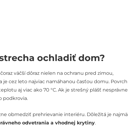
strecha ochladiť dom?
e čoraz väčší dôraz nielen na ochranu pred zimou,
cha je cez leto najviac namáhanou časťou domu. Povrch
plotu aj viac ako 70 °C. Ak je strešný plášť nesprávne
o podkrovia.
e obmedziť prehrievanie interiéru. Dôležitá je najmä
právneho odvetrania a vhodnej krytiny
.