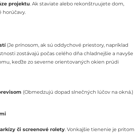
áze projektu
. Ak staviate alebo rekonštruujete dom,
né horúčavy.
stí
(Je prínosom, ak sú oddychové priestory, napríklad
stnosti zostávajú počas celého dňa chladnejšie a navyše
domu, keďže zo severne orientovaných okien prúdi
previsom
(Obmedzujú dopad slnečných lúčov na okná.)
ami
arkízy či screenové rolety
. Vonkajšie tienenie je pritom