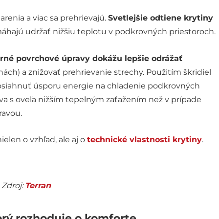
renia a viac sa prehrievajú.
Svetlejšie odtiene krytiny
áhajú udržať nižšiu teplotu v podkrovných priestoroch.
né povrchové úpravy dokážu lepšie odrážať
inách) a znižovať prehrievanie strechy. Použitím škridiel
osiahnuť úsporu energie na chladenie podkrovných
áva s oveľa nižším tepelným zaťažením než v prípade
ravou.
ielen o vzhľad, ale aj o
technické vlastnosti krytiny
.
Zdroj:
Terran
torý rozhoduje o komforte