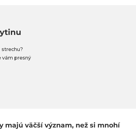
ytinu
 strechu?
me vám presný
ny majú väčší význam, než si mnohí