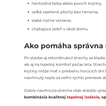
nevhodná farba alebo povrch krytiny,
veľké zasklené plochy bez tienenia,
slabé nočné vetranie,
chýbajúca zeleň v okolí domu.
Ako pomáha správna 
Pri stavbe aj rekonštrukcii strechy sa kladi
ale aj na tepelný komfort počas leta. Stre
krytiny môže mať v priebehu horúcich dní te
navrhnutý, teplo sa veľmi rýchlo prenesie d
Dobre navrhnutá strecha však dokáže výrazn
kombinácia kvalitnej
tepelnej izolácie
, s