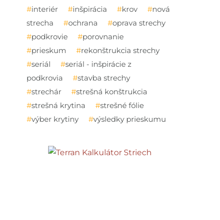
interiér
inšpirácia
krov
nová
strecha
ochrana
oprava strechy
podkrovie
porovnanie
prieskum
rekonštrukcia strechy
seriál
seriál - inšpirácie z
podkrovia
stavba strechy
strechár
strešná konštrukcia
strešná krytina
strešné fólie
výber krytiny
výsledky prieskumu