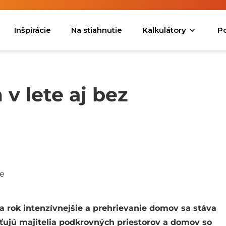
Inšpirácie
Na stiahnutie
Kalkulátory
P
v lete aj bez
a rok intenzívnejšie a prehrievanie domov sa stáva
ťujú majitelia podkrovných priestorov a domov so