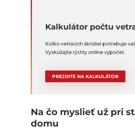
Kalkulátor počtu vetra
Koľko vetracích škridiel potrebuje va
Vyskúšajte rýchly online výpočet.
PREJDITE NA KALKULÁTOR
Na čo myslieť už pri s
domu