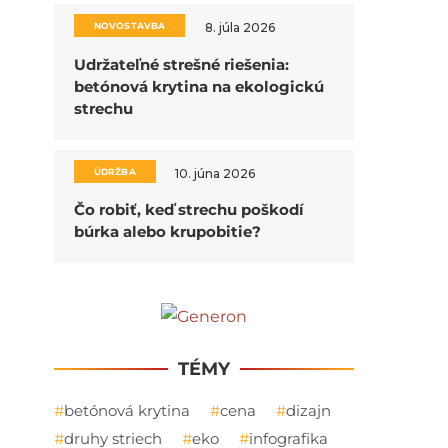
NOVOSTAVBA
8. júla 2026
Udržateľné strešné riešenia:
betónová krytina na ekologickú
strechu
ÚDRŽBA
10. júna 2026
Čo robiť, keď strechu poškodí
búrka alebo krupobitie?
TÉMY
betónová krytina
cena
dizajn
druhy striech
eko
infografika