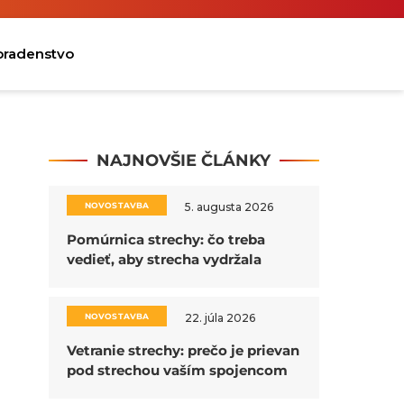
oradenstvo
NAJNOVŠIE ČLÁNKY
NOVOSTAVBA
5. augusta 2026
Pomúrnica strechy: čo treba
vedieť, aby strecha vydržala
NOVOSTAVBA
22. júla 2026
Vetranie strechy: prečo je prievan
pod strechou vaším spojencom