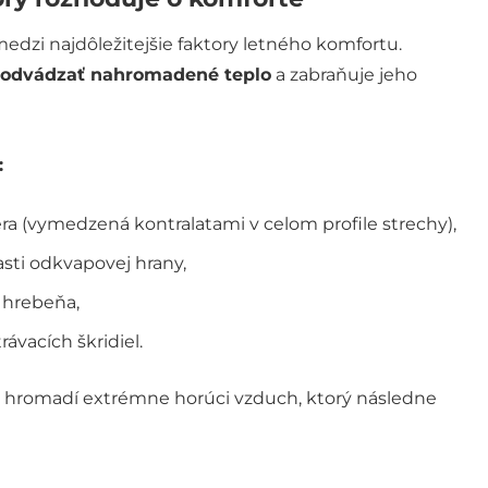
edzi najdôležitejšie faktory letného komfortu.
odvádzať nahromadené teplo
a zabraňuje jeho
:
a (vymedzená kontralatami v celom profile strechy),
asti odkvapovej hrany,
 hrebeňa,
vacích škridiel.
sa hromadí extrémne horúci vzduch, ktorý následne