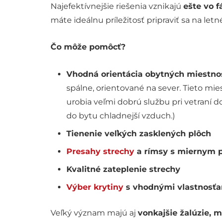
Najefektívnejšie riešenia vznikajú
ešte vo f
máte ideálnu príležitosť pripraviť sa na let
Čo môže pomôcť?
Vhodná orientácia obytných miestno
spálne, orientované na sever. Tieto mie
urobia veľmi dobrú službu pri vetraní 
do bytu chladnejší vzduch.)
Tienenie veľkých zasklených plôch
Presahy strechy
a rímsy s miernym 
Kvalitné zateplenie strechy
Výber krytiny
s vhodnými vlastnosť
Veľký význam majú aj
vonkajšie žalúzie, m