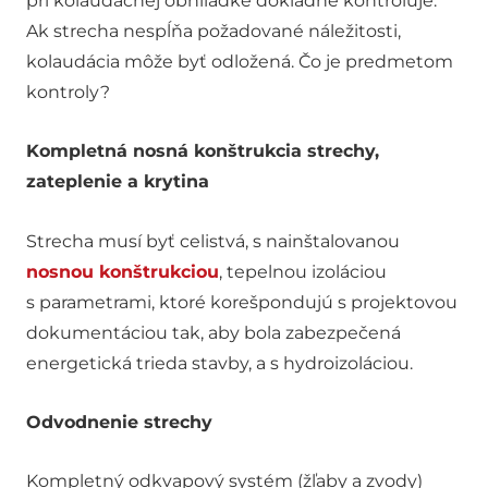
pri kolaudačnej obhliadke dôkladne kontroluje.
Ak strecha nespĺňa požadované náležitosti,
kolaudácia môže byť odložená. Čo je predmetom
kontroly?
Kompletná nosná konštrukcia strechy,
zateplenie a krytina
Strecha musí byť celistvá, s nainštalovanou
nosnou konštrukciou
, tepelnou izoláciou
s parametrami, ktoré korešpondujú s projektovou
dokumentáciou tak, aby bola zabezpečená
energetická trieda stavby, a s hydroizoláciou.
Odvodnenie strechy
Kompletný odkvapový systém (žľaby a zvody)