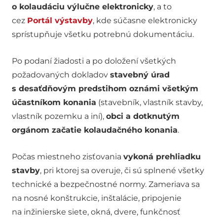
o kolaudáciu výlučne elektronicky
, a to
cez
Portál výstavby
, kde súčasne elektronicky
sprístupňuje všetku potrebnú dokumentáciu.
Po podaní žiadosti a po doložení všetkých
požadovaných dokladov
stavebný úrad
s desaťdňovým predstihom oznámi všetkým
účastníkom konania
(stavebník, vlastník stavby,
vlastník pozemku a iní),
obci a dotknutým
orgánom začatie kolaudačného konania
.
Počas miestneho zisťovania
vykoná prehliadku
stavby
, pri ktorej sa overuje, či sú splnené všetky
technické a bezpečnostné normy. Zameriava sa
na nosné konštrukcie, inštalácie, pripojenie
na inžinierske siete, okná, dvere, funkčnosť