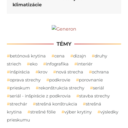
klimatizácie
TÉMY
betónová krytina
cena
dizajn
druhy
striech
eko
infografika
interiér
inšpirácia
krov
nová strecha
ochrana
oprava strechy
podkrovie
porovnanie
prieskum
rekonštrukcia strechy
seriál
seriál - inšpirácie z podkrovia
stavba strechy
strechár
strešná konštrukcia
strešná
krytina
strešné fólie
výber krytiny
výsledky
prieskumu