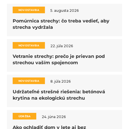
NOVOSTAVBA
5. augusta 2026
Pomúrnica strechy: čo treba vedieť, aby
strecha vydržala
NOVOSTAVBA
22. júla 2026
Vetranie strechy: prečo je prievan pod
strechou vaším spojencom
NOVOSTAVBA
8. júla 2026
Udržateľné strešné riešenia: betónová
krytina na ekologickú strechu
ÚDRŽBA
24. júna 2026
Ako ochladiť dom v lete aj bez