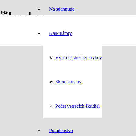
Na stiahnutie
škodce
Kalkulátory
Výpočet strešnej krytiny
Sklon strechy
Počet vetracích škridiel
Poradenstvo