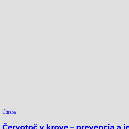
Údržba
Červotoč v krove – prevencia a 