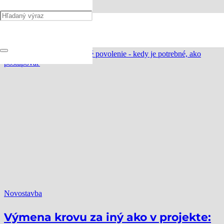
väzníkový krov
Novostavba
Výmena krovu za iný ako v projekte: